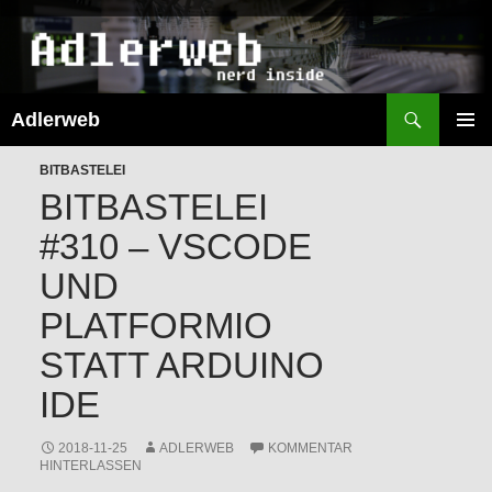
Suchen
Adlerweb
ZUM
INHALT
PRIMÄR
SPRINGEN
BITBASTELEI
MENÜ
BITBASTELEI
#310 – VSCODE
UND
PLATFORMIO
STATT ARDUINO
IDE
2018-11-25
ADLERWEB
KOMMENTAR
HINTERLASSEN