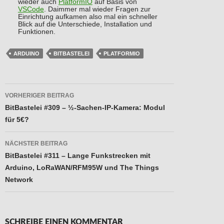
wieder auch
PlatformIO
auf Basis von
VSCode
. Daimmer mal wieder Fragen zur
Einrichtung aufkamen also mal ein schneller
Blick auf die Unterschiede, Installation und
Funktionen.
ARDUINO
BITBASTELEI
PLATFORMIO
Beitragsnavigation
VORHERIGER BEITRAG
BitBastelei #309 – ½-Sachen-IP-Kamera: Modul
für 5€?
NÄCHSTER BEITRAG
BitBastelei #311 – Lange Funkstrecken mit
Arduino, LoRaWAN/RFM95W und The Things
Network
SCHREIBE EINEN KOMMENTAR