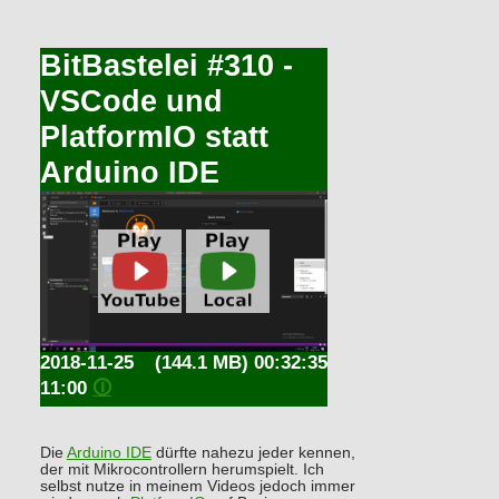
BitBastelei #310 -
VSCode und
PlatformIO statt
Arduino IDE
2018-11-25
(144.1 MB) 00:32:35
11:00
🛈
Die
Arduino IDE
dürfte nahezu jeder kennen,
der mit Mikrocontrollern herumspielt. Ich
selbst nutze in meinem Videos jedoch immer