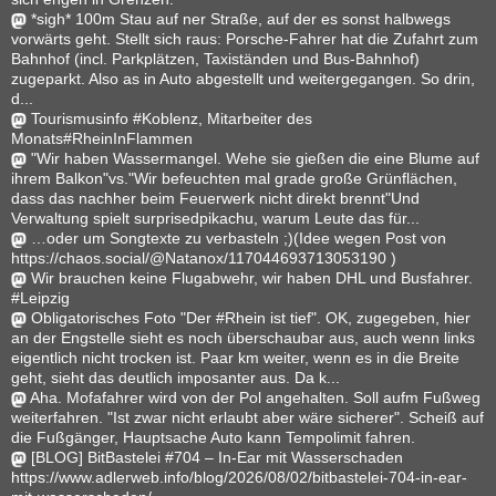
*sigh* 100m Stau auf ner Straße, auf der es sonst halbwegs
vorwärts geht. Stellt sich raus: Porsche-Fahrer hat die Zufahrt zum
Bahnhof (incl. Parkplätzen, Taxiständen und Bus-Bahnhof)
zugeparkt. Also as in Auto abgestellt und weitergegangen. So drin,
d...
Tourismusinfo #Koblenz, Mitarbeiter des
Monats#RheinInFlammen
"Wir haben Wassermangel. Wehe sie gießen die eine Blume auf
ihrem Balkon"vs."Wir befeuchten mal grade große Grünflächen,
dass das nachher beim Feuerwerk nicht direkt brennt"Und
Verwaltung spielt surprisedpikachu, warum Leute das für...
…oder um Songtexte zu verbasteln ;)(Idee wegen Post von
https://chaos.social/@Natanox/117044693713053190 )
Wir brauchen keine Flugabwehr, wir haben DHL und Busfahrer.
#Leipzig
Obligatorisches Foto "Der #Rhein ist tief". OK, zugegeben, hier
an der Engstelle sieht es noch überschaubar aus, auch wenn links
eigentlich nicht trocken ist. Paar km weiter, wenn es in die Breite
geht, sieht das deutlich imposanter aus. Da k...
Aha. Mofafahrer wird von der Pol angehalten. Soll aufm Fußweg
weiterfahren. "Ist zwar nicht erlaubt aber wäre sicherer". Scheiß auf
die Fußgänger, Hauptsache Auto kann Tempolimit fahren.
[BLOG] BitBastelei #704 – In-Ear mit Wasserschaden
https://www.adlerweb.info/blog/2026/08/02/bitbastelei-704-in-ear-