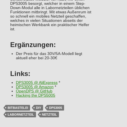
DPS3005 besorgt, welcher in einem Step-
Down-Modul alle in Labornetzteilen üblichen
Funktionen mitbringt. Mit etwas Außenrum ist
so schnell ein mobiles Netzteil geschaffen,
welches in vielen Situationen abseits der
heimischen Werkbank ein praktischer Helfer
ist.
Ergänzungen:
Der Preis für das 30V/5A-Modell liegt
aktuell eher bei 20-30€
Links:
DPS3005 @ AliExpress
*
DPS3005 @ Amazon
*
OpenDPS @ GitHub
Hacking the DPS5005
BITBASTELEI
DIY
DPS3005
LABORNETZTEIL
NETZTEIL