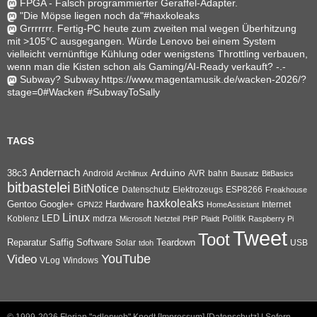
FPGA - Falsch programmierter Geraffel-Adapter.
"Die Möpse liegen noch da"#haxkoleaks
Grrrrrrr. Fertig-PC heute zum zweiten mal wegen Überhitzung
mit >105°C ausgegangen. Würde Lenovo bei einem System
vielleicht vernünftige Kühlung oder wenigstens Throttling verbauen,
wenn man die Kisten schon als Gaming/AI-Ready verkauft? -.-
Subway? Subway.https://www.magentamusik.de/wacken-2026/?
stage=0#Wacken #SubwayToSally
TAGS
Andernach
Arduino
38c3
AVR
bahn
Android
Archlinux
Bausatz
BitBasics
bitbastelei
BitNotice
Datenschutz
Elektrozeugs
ESP8266
Freakhouse
haxkoleaks
Gentoo
Google+
Hardware
Internet
GPN22
HomeAssistant
Linux
Koblenz
LED
mdrza
Microsoft
Netzteil
PHP
Plaidt
Politik
Raspberry Pi
Tweet
Toot
Reparatur
Software
Teardown
Saffig
Solar
USB
tdoh
YouTube
Video
VLog
Windows