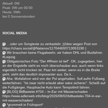
Aktuell: 0W
Peak: 0W um 00:00
Heute: 0Wh
bei 0 Sonnenstunden
SOCIAL MEDIA
…oder um Songtexte zu verbasteln ;)(Idee wegen Post von
https://chaos.social/@Natanox/117044693713053190 )
Wir brauchen keine Flugabwehr, wir haben DHL und Busfahrer.
#Leipzig
Obligatorisches Foto "Der #Rhein ist tief". OK, zugegeben, hier
an der Engstelle sieht es noch überschaubar aus, auch wenn links
eigentlich nicht trocken ist. Paar km weiter, wenn es in die Breite
geht, sieht das deutlich imposanter aus. Da k...
Aha. Mofafahrer wird von der Pol angehalten. Soll aufm Fußweg
weiterfahren. "Ist zwar nicht erlaubt aber wäre sicherer". Scheiß auf
die Fußgänger, Hauptsache Auto kann Tempolimit fahren.
[BLOG] BitBastelei #704 – In-Ear mit Wasserschaden
https://www.adlerweb.info/blog/2026/08/02/bitbastelei-704-in-ear-
mit-wasserschaden/
*grummelt in Frühsport*