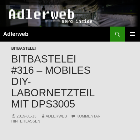
Suchen
Adlerweb
ZUM
INHALT
PRIMÄR
SPRINGEN
BITBASTELEI
MENÜ
BITBASTELEI
#316 – MOBILES
DIY-
LABORNETZTEIL
MIT DPS3005
2019-01-13
ADLERWEB
KOMMENTAR
HINTERLASSEN