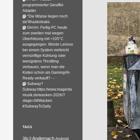
programmierter Geraffel-
Adapter.
"Die Möpse liegen noch
da"#haxkoleaks
Grrrrrrr. Fertig-PC heute
zum zweiten mal wegen
Überhitzung mit >105°C
ausgegangen. Würde Lenovo
bei einem System vielleicht
vernünftige Kühlung oder
wenigstens Throttling
verbauen, wenn man die
Kisten schon als Gaming/AI-
Ready verkauft? -.-
Subway?
Subway.https://www.magenta
musik.de/wacken-2026/?
stage=0#Wacken
#SubwayToSally
TAGS
Andernach
38c3
Android