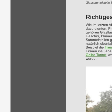
Glassammelstelle S
Richtige
Wie im letzten A
dazu dienten, P
gehören Glasfla
Geschirr, Blume
Sammelstellen ge
natürlich ebenfa
Beispiel die
Tren
Firmen ins Lebe
Gelbe Tonne
, w
wurde.