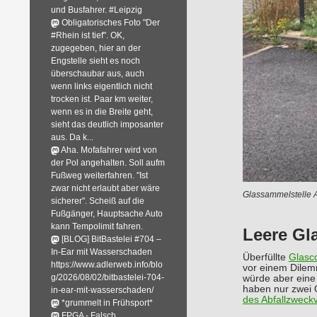
und Busfahrer. #Leipzig
Obligatorisches Foto "Der
#Rhein ist tief". OK,
zugegeben, hier an der
Engstelle sieht es noch
überschaubar aus, auch
wenn links eigentlich nicht
trocken ist. Paar km weiter,
wenn es in die Breite geht,
sieht das deutlich imposanter
aus. Da k...
Aha. Mofafahrer wird von
der Pol angehalten. Soll aufm
Fußweg weiterfahren. "Ist
zwar nicht erlaubt aber wäre
Glassammelstelle A
sicherer". Scheiß auf die
Fußgänger, Hauptsache Auto
kann Tempolimit fahren.
Leere Gl
[BLOG] BitBastelei #704 –
In-Ear mit Wasserschaden
Überfüllte
Glasc
https://www.adlerweb.info/blo
vor einem Dilemm
g/2026/08/02/bitbastelei-704-
würde aber ein
haben nur zwei 
in-ear-mit-wasserschaden/
des Abfallzweck
*grummelt in Frühsport*
FPGA - Falsch