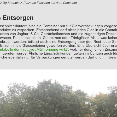
affig Sportplatz. Einzelne Flaschen auf dem Container.
s Entsorgen
bschnitt erläutert, sind die Container nur für Glasverpackungen vorge
rodukte zu verpacken. Entsprechend darf nicht jedes Glas in die Cont
schen von Joghurt & Co, Getränkeflaschen und die zugehörigen Deckel
nvasen, Fensterscheiben, Glühbirnen oder Trinkgläser. Alles, was kein
bracht werden, teils ist auch eine Entsorgung über den Rest- oder Spe
lls nicht in die Glascontainer geworfen werden. Eine Übersicht über erl
ntabelle der Initiative „Mülltrennung wirkt“
, welcher durch einen Zusam
n gerufen wurde. Ähnliche Einschränkungen gelten im Übrigen auch f
elche ebenfalls nur für Verpackungen genutzt werden darf und im Krei