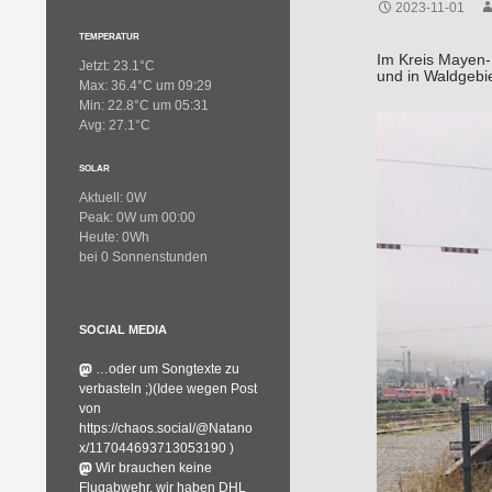
2023-11-01
TEMPERATUR
Im Kreis Mayen-K
Jetzt: 23.1°C
und in Waldgebi
Max: 36.4°C um 09:29
Min: 22.8°C um 05:31
Avg: 27.1°C
SOLAR
Aktuell: 0W
Peak: 0W um 00:00
Heute: 0Wh
bei 0 Sonnenstunden
SOCIAL MEDIA
…oder um Songtexte zu
verbasteln ;)(Idee wegen Post
von
https://chaos.social/@Natano
x/117044693713053190 )
Wir brauchen keine
Flugabwehr, wir haben DHL