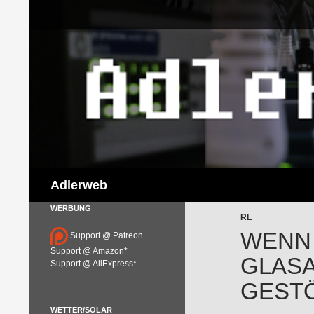
Suchen
Adlerweb
WERBUNG
RL
WENN 
Support @ Patreon
Support @ Amazon*
GLASA
Support @ AliExpress*
GEST
WETTER/SOLAR