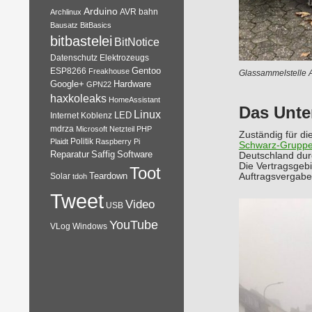
Arduino
AVR
bahn
Archlinux
Bausatz
BitBasics
bitbastelei
BitNotice
Datenschutz
Elektrozeugs
Gentoo
ESP8266
Freakhouse
Glassammelstelle A
Google+
Hardware
GPN22
haxkoleaks
HomeAssistant
Das Unte
Linux
Internet
Koblenz
LED
mdrza
Microsoft
Netzteil
PHP
Zuständig für d
Plaidt
Politik
Raspberry Pi
Schwarz-Grupp
Reparatur
Software
Saffig
Deutschland du
Die Vertragsgebi
Toot
Teardown
Auftragsvergabe 
Solar
tdoh
Tweet
Video
USB
YouTube
VLog
Windows