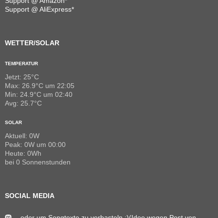
Support @ Amazon*
Support @ AliExpress*
WETTER/SOLAR
TEMPERATUR
Jetzt: 25°C
Max: 26.9°C um 22:05
Min: 24.9°C um 02:40
Avg: 25.7°C
SOLAR
Aktuell: 0W
Peak: 0W um 00:00
Heute: 0Wh
bei 0 Sonnenstunden
SOCIAL MEDIA
…oder um Songtexte zu verbasteln ;)(Idee wegen Post von