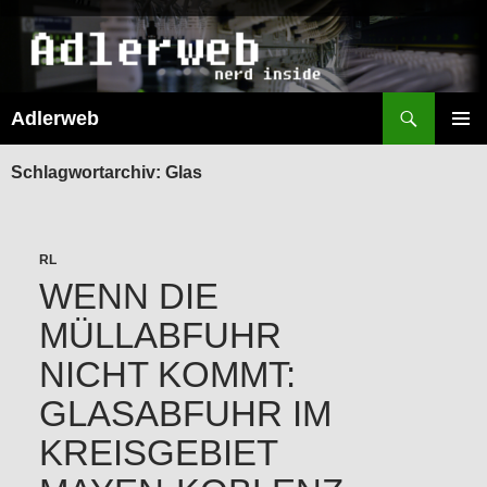
Suchen
Adlerweb
ZUM
INHALT
PRIMÄR
SPRINGEN
MENÜ
Schlagwortarchiv: Glas
RL
WENN DIE
MÜLLABFUHR
NICHT KOMMT:
GLASABFUHR IM
KREISGEBIET