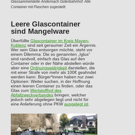
Glassammelstelle Andernach Güterbahnhof. Alle
Container mit Flaschen zugestellt
Leere Glascontainer
sind Mangelware
Überfüllte
Glascontainer im Kreis Mayen-
Koblenz
sind seit geraumer Zeit ein Ärgernis.
Wer sein Glas entsorgen möchte, steht vor
einem Dilemma: Die so genannten „Iglus“
sind randvoll, einfach das Glas auf den
Container oder in der Nähe abstellen würde
aber eine
Ordnungswidrigkeit
darstellen, die
mit einer Strafe von mehr als 100€ geahndet
werden kann. Bürger*innen haben nur zwei
Optionen: Weiter suchen, in der Hoffnung
einen leeren Container zu finden, oder das
Glas zum
Wertstoffhof des
Abfallzweckverbandes
bringen, welcher
jedoch sehr abgelegen liegt und nicht für
eine Anlieferung ohne PKW
ausgelegt ist
.