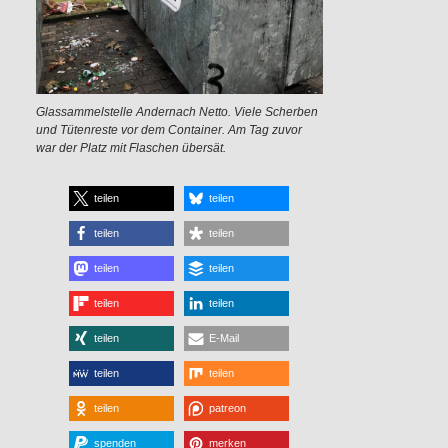
Glassammelstelle Andernach Netto. Viele Scherben
und Tütenreste vor dem Container. Am Tag zuvor
war der Platz mit Flaschen übersät.
teilen
teilen
teilen
teilen
teilen
teilen
teilen
teilen
teilen
E-Mail
teilen
teilen
teilen
patreon
spenden
merken