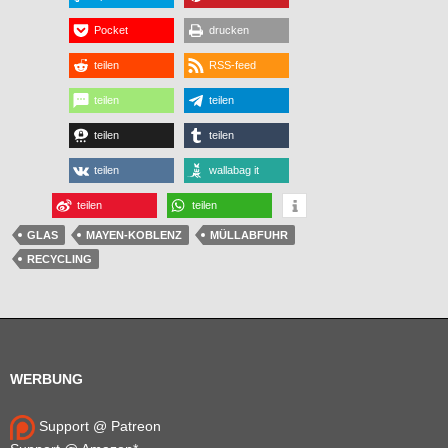
Pocket
drucken
teilen
RSS-feed
teilen
teilen
teilen
teilen
teilen
wallabag it
teilen
teilen
GLAS
MAYEN-KOBLENZ
MÜLLABFUHR
RECYCLING
WERBUNG
Support @ Patreon