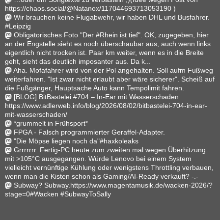
https://chaos.social/@Natanox/117044693713053190 )
Wir brauchen keine Flugabwehr, wir haben DHL und Busfahrer.
#Leipzig
Obligatorisches Foto "Der #Rhein ist tief". OK, zugegeben, hier
an der Engstelle sieht es noch überschaubar aus, auch wenn links
eigentlich nicht trocken ist. Paar km weiter, wenn es in die Breite
geht, sieht das deutlich imposanter aus. Da k...
Aha. Mofafahrer wird von der Pol angehalten. Soll aufm Fußweg
weiterfahren. "Ist zwar nicht erlaubt aber wäre sicherer". Scheiß auf
die Fußgänger, Hauptsache Auto kann Tempolimit fahren.
[BLOG] BitBastelei #704 – In-Ear mit Wasserschaden
https://www.adlerweb.info/blog/2026/08/02/bitbastelei-704-in-ear-
mit-wasserschaden/
*grummelt in Frühsport*
FPGA - Falsch programmierter Geraffel-Adapter.
"Die Möpse liegen noch da"#haxkoleaks
Grrrrrrr. Fertig-PC heute zum zweiten mal wegen Überhitzung
mit >105°C ausgegangen. Würde Lenovo bei einem System
vielleicht vernünftige Kühlung oder wenigstens Throttling verbauen,
wenn man die Kisten schon als Gaming/AI-Ready verkauft? -.-
Subway? Subway.https://www.magentamusik.de/wacken-2026/?
stage=0#Wacken #SubwayToSally