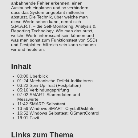
anbahnende Fehler erkennen, einen
Austausch einplanen und so verhindern,
dass das System ungeplant mittendrin
abstürzt. Die Technik, über welche man
diese Werte sehen kann, nennt sich
S.M.A.R.T. – die Self-Monitoring, Analysis &
Reporting Technology. Wie man das nutzt,
welche Werte interessant sein können und
was man sonst zum Funktionstest von SSDs
und Festplatten hilfreich sein kann schauen
wir und heute an.
Inhalt
00:00 Überblick
01:24 Mechanische Defekt-Indikatoren
03:22 Spin-Up-Test (Festplatten)
05:16 Verbindungsprüfung
07:02 SMART: Stammdaten und
Messwerte
11:42 SMART: Selbsttest
13:59 Windows SMART: CrystalDiskInfo
16:52 Windows Selbsttest: GSmartControl
19:01 Fazit
Links zum Thema