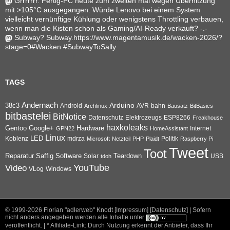
Grrrrrrr. Fertig-PC heute zum zweiten mal wegen Überhitzung
mit >105°C ausgegangen. Würde Lenovo bei einem System
vielleicht vernünftige Kühlung oder wenigstens Throttling verbauen,
wenn man die Kisten schon als Gaming/AI-Ready verkauft? -.-
Subway? Subway.https://www.magentamusik.de/wacken-2026/?
stage=0#Wacken #SubwayToSally
TAGS
Andernach
Arduino
38c3
AVR
bahn
Android
Archlinux
Bausatz
BitBasics
bitbastelei
BitNotice
Datenschutz
Elektrozeugs
ESP8266
Freakhouse
haxkoleaks
Gentoo
Google+
Hardware
Internet
GPN22
HomeAssistant
Linux
Koblenz
LED
mdrza
Microsoft
Netzteil
PHP
Plaidt
Politik
Raspberry Pi
Tweet
Toot
Reparatur
Software
Teardown
Saffig
Solar
USB
tdoh
YouTube
Video
VLog
Windows
© 1999-2026
Florian "adlerweb" Knodt [Impressum]
[Datenschutz]
| Sofern
nicht anders angegeben werden alle Inhalte unter
veröffentlicht. | * Affiliate-Link: Durch Nutzung erkennt der Anbieter, dass Ihr