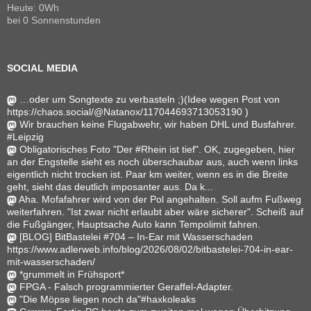
Heute: 0Wh
bei 0 Sonnenstunden
SOCIAL MEDIA
…oder um Songtexte zu verbasteln ;)(Idee wegen Post von
https://chaos.social/@Natanox/117044693713053190 )
Wir brauchen keine Flugabwehr, wir haben DHL und Busfahrer.
#Leipzig
Obligatorisches Foto "Der #Rhein ist tief". OK, zugegeben, hier
an der Engstelle sieht es noch überschaubar aus, auch wenn links
eigentlich nicht trocken ist. Paar km weiter, wenn es in die Breite
geht, sieht das deutlich imposanter aus. Da k...
Aha. Mofafahrer wird von der Pol angehalten. Soll aufm Fußweg
weiterfahren. "Ist zwar nicht erlaubt aber wäre sicherer". Scheiß auf
die Fußgänger, Hauptsache Auto kann Tempolimit fahren.
[BLOG] BitBastelei #704 – In-Ear mit Wasserschaden
https://www.adlerweb.info/blog/2026/08/02/bitbastelei-704-in-ear-
mit-wasserschaden/
*grummelt in Frühsport*
FPGA - Falsch programmierter Geraffel-Adapter.
"Die Möpse liegen noch da"#haxkoleaks