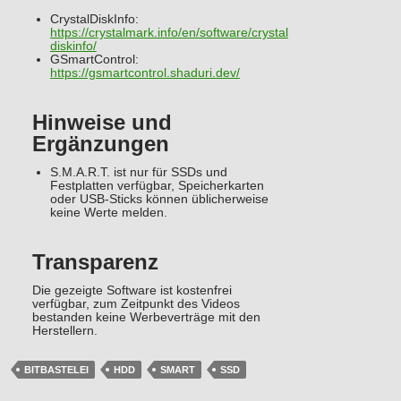
CrystalDiskInfo:
https://crystalmark.info/en/software/crystal
diskinfo/
GSmartControl:
https://gsmartcontrol.shaduri.dev/
Hinweise und
Ergänzungen
S.M.A.R.T. ist nur für SSDs und
Festplatten verfügbar, Speicherkarten
oder USB-Sticks können üblicherweise
keine Werte melden.
Transparenz
Die gezeigte Software ist kostenfrei
verfügbar, zum Zeitpunkt des Videos
bestanden keine Werbeverträge mit den
Herstellern.
BITBASTELEI
HDD
SMART
SSD