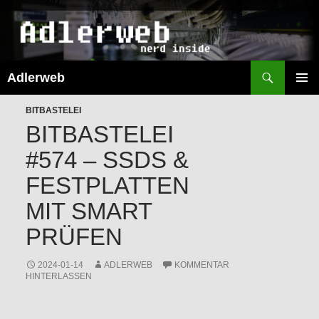
Suchen
Adlerweb
ZUM
INHALT
PRIMÄR
SPRINGEN
BITBASTELEI
MENÜ
BITBASTELEI
#574 – SSDS &
FESTPLATTEN
MIT SMART
PRÜFEN
2024-01-14
ADLERWEB
KOMMENTAR
HINTERLASSEN