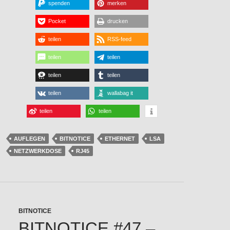
spenden
merken
Pocket
drucken
teilen
RSS-feed
teilen
teilen
teilen
teilen
teilen
wallabag it
teilen
teilen
AUFLEGEN
BITNOTICE
ETHERNET
LSA
NETZWERKDOSE
RJ45
BITNOTICE
BITNOTICE #47 –