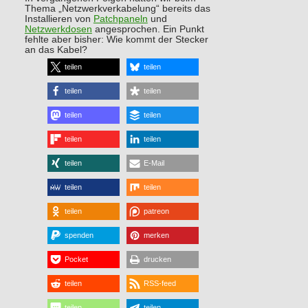
Thema „Netzwerkverkabelung“ bereits das
Installieren von
Patchpaneln
und
Netzwerkdosen
angesprochen. Ein Punkt
fehlte aber bisher: Wie kommt der Stecker
an das Kabel?
teilen
teilen
teilen
teilen
teilen
teilen
teilen
teilen
teilen
E-Mail
teilen
teilen
teilen
patreon
spenden
merken
Pocket
drucken
teilen
RSS-feed
teilen
teilen