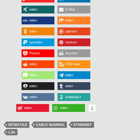
teilen
E-Mail
teilen
teilen
teilen
patreon
spenden
merken
Pocket
drucken
teilen
RSS-feed
teilen
teilen
teilen
teilen
teilen
wallabag it
teilen
teilen
BITNOTICE
CABLE SHARING
ETHERNET
LSA