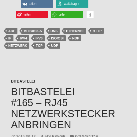
teilen
wallabag it
teilen
teilen
ARP
BITBASICS
DNS
ETHERNET
HTTP
IP
IPV4
IPV6
ISO/OSI
NDP
NETZWERK
TCP
UDP
BITBASTELEI
BITBASTELEI
#165 – RJ45
NETZWERKSTECKER
ANBRINGEN
2015-09-13
ADLERWEB
KOMMENTAR