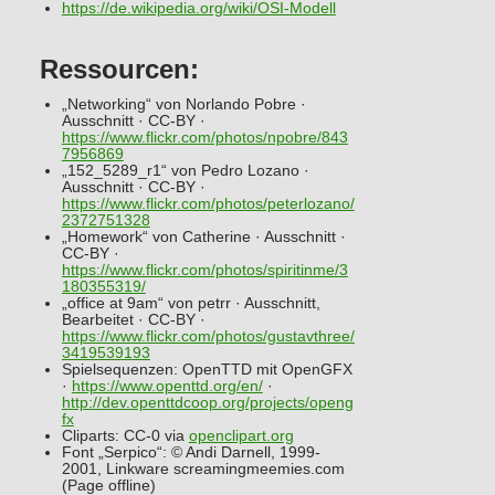
https://de.wikipedia.org/wiki/OSI-Modell
Ressourcen:
„Networking“ von Norlando Pobre ·
Ausschnitt · CC-BY ·
https://www.flickr.com/photos/npobre/843
7956869
„152_5289_r1“ von Pedro Lozano ·
Ausschnitt · CC-BY ·
https://www.flickr.com/photos/peterlozano/
2372751328
„Homework“ von Catherine · Ausschnitt ·
CC-BY ·
https://www.flickr.com/photos/spiritinme/3
180355319/
„office at 9am“ von petrr · Ausschnitt,
Bearbeitet · CC-BY ·
https://www.flickr.com/photos/gustavthree/
3419539193
Spielsequenzen: OpenTTD mit OpenGFX
·
https://www.openttd.org/en/
·
http://dev.openttdcoop.org/projects/openg
fx
Cliparts: CC-0 via
openclipart.org
Font „Serpico“: © Andi Darnell, 1999-
2001, Linkware screamingmeemies.com
(Page offline)