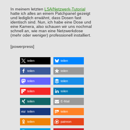
In meinem letzten
LSA/Netzwerk-Tutorial
hatte ich alles an einem Patchpanel gezeigt
und lediglich erwähnt, dass Dosen fast
identisch sind. Nun, ich habe eine Dose und
eine Kamera, also schauen wir uns nochmal
schnell an, wie man eine Netzwerkdose
(mehr oder weniger) professionell installiert.
[powerpress]
teilen
teilen
teilen
teilen
teilen
teilen
teilen
teilen
teilen
E-Mail
teilen
teilen
teilen
patreon