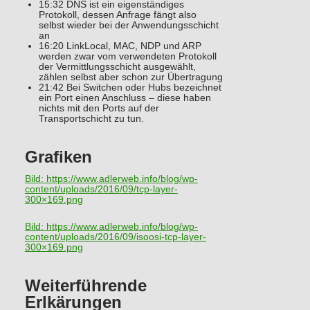
15:32 DNS ist ein eigenständiges
Protokoll, dessen Anfrage fängt also
selbst wieder bei der Anwendungsschicht
an
16:20 LinkLocal, MAC, NDP und ARP
werden zwar vom verwendeten Protokoll
der Vermittlungsschicht ausgewählt,
zählen selbst aber schon zur Übertragung
21:42 Bei Switchen oder Hubs bezeichnet
ein Port einen Anschluss – diese haben
nichts mit den Ports auf der
Transportschicht zu tun.
Grafiken
Bild:
https://www.adlerweb.info/blog/wp-
content/uploads/2016/09/tcp-layer-
300×169.png
Bild:
https://www.adlerweb.info/blog/wp-
content/uploads/2016/09/isoosi-tcp-layer-
300×169.png
Weiterführende
Erlkärungen