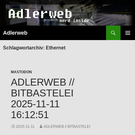
Suchen
Adlerweb
ZUM
INHALT
PRIMÄR
SPRINGEN
MENÜ
Schlagwortarchiv: Ethernet
MASTODON
ADLERWEB //
BITBASTELEI
2025-11-11
16:12:51
2025-11-11
ADLERWEB // BITBASTELEI