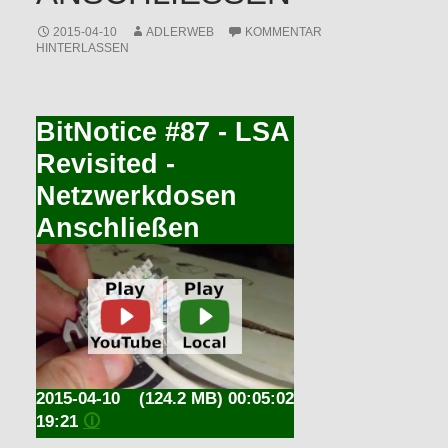
2015-04-10
ADLERWEB
KOMMENTAR
HINTERLASSEN
BitNotice #87 - LSA
Revisited -
Netzwerkdosen
Anschließen
2015-04-10
(124.2 MB) 00:05:02
19:21
🛈