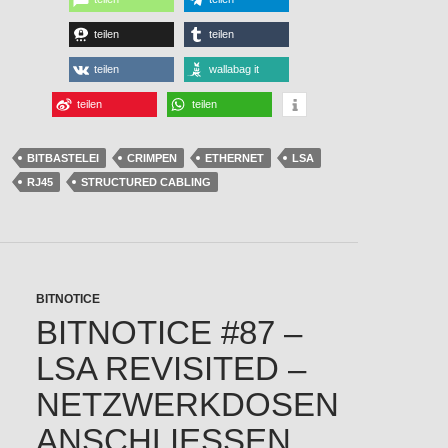
teilen
teilen
teilen
wallabag it
teilen
teilen
BITBASTELEI
CRIMPEN
ETHERNET
LSA
RJ45
STRUCTURED CABLING
BITNOTICE
BITNOTICE #87 –
LSA REVISITED –
NETZWERKDOSEN
ANSCHLIESSEN