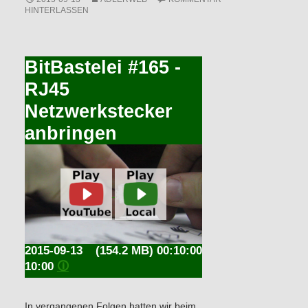
HINTERLASSEN
BitBastelei #165 -
RJ45
Netzwerkstecker
anbringen
2015-09-13
(154.2 MB) 00:10:00
10:00
🛈
In vergangenen Folgen hatten wir beim