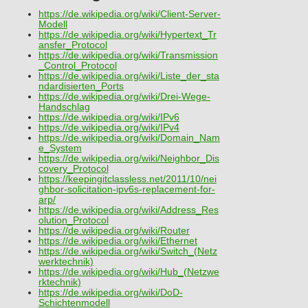
https://de.wikipedia.org/wiki/Client-Server-
Modell
https://de.wikipedia.org/wiki/Hypertext_Tr
ansfer_Protocol
https://de.wikipedia.org/wiki/Transmission
_Control_Protocol
https://de.wikipedia.org/wiki/Liste_der_sta
ndardisierten_Ports
https://de.wikipedia.org/wiki/Drei-Wege-
Handschlag
https://de.wikipedia.org/wiki/IPv6
https://de.wikipedia.org/wiki/IPv4
https://de.wikipedia.org/wiki/Domain_Nam
e_System
https://de.wikipedia.org/wiki/Neighbor_Dis
covery_Protocol
https://keepingitclassless.net/2011/10/nei
ghbor-solicitation-ipv6s-replacement-for-
arp/
https://de.wikipedia.org/wiki/Address_Res
olution_Protocol
https://de.wikipedia.org/wiki/Router
https://de.wikipedia.org/wiki/Ethernet
https://de.wikipedia.org/wiki/Switch_(Netz
werktechnik)
https://de.wikipedia.org/wiki/Hub_(Netzwe
rktechnik)
https://de.wikipedia.org/wiki/DoD-
Schichtenmodell