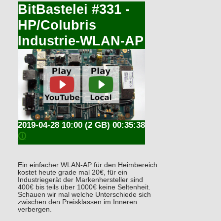
BitBastelei #331 -
HP/Colubris
Industrie-WLAN-AP
2019-04-28 10:00
(2 GB) 00:35:38
🛈
Ein einfacher WLAN-AP für den Heimbereich
kostet heute grade mal 20€, für ein
Industriegerät der Markenhersteller sind
400€ bis teils über 1000€ keine Seltenheit.
Schauen wir mal welche Unterschiede sich
zwischen den Preisklassen im Inneren
verbergen.