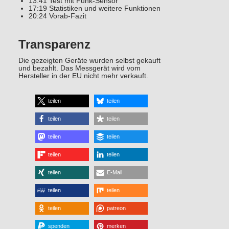
13:41 Test mit Funk-Sensor
17:19 Statistiken und weitere Funktionen
20:24 Vorab-Fazit
Transparenz
Die gezeigten Geräte wurden selbst gekauft
und bezahlt. Das Messgerät wird vom
Hersteller in der EU nicht mehr verkauft.
teilen
teilen
teilen
teilen
teilen
teilen
teilen
teilen
teilen
E-Mail
teilen
teilen
teilen
patreon
spenden
merken