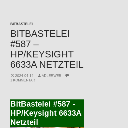
BITBASTELEI
BITBASTELEI
#587 –
HP/KEYSIGHT
6633A NETZTEIL
2024-04-14
ADLERWEB
1 KOMMENTAR
BitBastelei #587 -
HP/Keysight 6633A
Netzteil