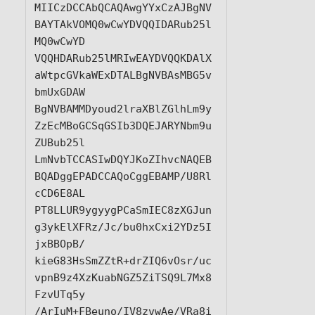
MIICzDCCAbQCAQAwgYYxCzAJBgNV
BAYTAkVOMQ0wCwYDVQQIDARub25l
MQ0wCwYD

VQQHDARub25lMRIwEAYDVQQKDAlX
aWtpcGVkaWExDTALBgNVBAsMBG5v
bmUxGDAW

BgNVBAMMDyoud2lraXBlZGlhLm9y
ZzEcMBoGCSqGSIb3DQEJARYNbm9u
ZUBub25l

LmNvbTCCASIwDQYJKoZIhvcNAQEB
BQADggEPADCCAQoCggEBAMP/U8Rl
cCD6E8AL

PT8LLUR9ygyygPCaSmIEC8zXGJun
g3ykElXFRz/Jc/bu0hxCxi2YDz5I
jxBBOpB/

kieG83HsSmZZtR+drZIQ6vOsr/uc
vpnB9z4XzKuabNGZ5ZiTSQ9L7Mx8
FzvUTq5y

/ArIuM+FBeuno/IV8zvwAe/VRa8i