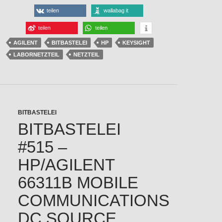
teilen
wallabag it
teilen
teilen
AGILENT
BITBASTELEI
HP
KEYSIGHT
LABORNETZTEIL
NETZTEIL
BITBASTELEI
BITBASTELEI
#515 –
HP/AGILENT
66311B MOBILE
COMMUNICATIONS
DC SOURCE