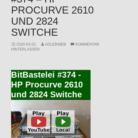
PROCURVE 2610
UND 2824
SWITCHE
2020-03-01
ADLERWEB
KOMMENTAR
HINTERLASSEN
BitBastelei #374 -
HP Procurve 2610
und 2824 Switche