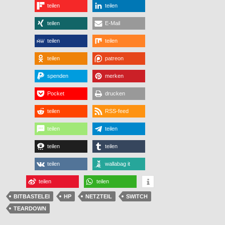
teilen
teilen
teilen
E-Mail
teilen
teilen
teilen
patreon
spenden
merken
Pocket
drucken
teilen
RSS-feed
teilen
teilen
teilen
teilen
teilen
wallabag it
teilen
teilen
BITBASTELEI
HP
NETZTEIL
SWITCH
TEARDOWN