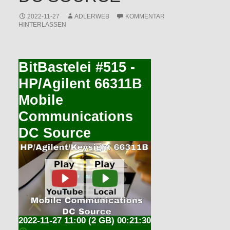
2022-11-27
ADLERWEB
KOMMENTAR
HINTERLASSEN
BitBastelei #515 -
HP/Agilent 66311B
Mobile
Communications
DC Source
2022-11-27 11:00
(2 GB) 00:21:30