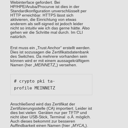
Webinterface gefordert. Bei
HP/HPE/Aruba/Procurve ist dies in der
Standardkonfiguration unverschlüsselt per
HTTP erreichbar. HTTPS lässt sich
aktivieren, die Einrichtung von etwas
anderem als self-signed ist jedoch leider
nicht so intuitiv wie ich das gerne hätte. Also
gehen wir die Schritte mal durch. Im CLI
natürlich.
Erst muss ein „Trust Anchor“ erstellt werden.
Dies ist sozusagen die Zertifikatsdatenbank
des Switches. Da mehrere vorhanden sein
können wird er mit einem aussagekräftigem
Namen (her „
MEINNETZ
„) versehen.
# crypto pki ta-
profile MEINNETZ
Anschließend wird das Zertifikat der
Zertifizierungsstelle (CA) importiert. Leider ist
dies bei vielen Geräten nur per TFTP und
nicht über USB-Stick, Terminal o.Ä. möglich.
Auch dieses bekommt zur besseren
Auffindbarkeit einen Namen (hier „
MYCA
„).