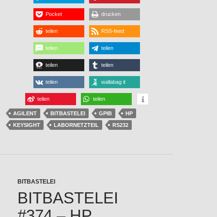
Pocket
drucken
teilen
RSS-feed
teilen
teilen
teilen
teilen
teilen
wallabag it
teilen
teilen
AGILENT
BITBASTELEI
GPIB
HP
KEYSIGHT
LABORNETZTEIL
RS232
BITBASTELEI
BITBASTELEI
#374 – HP