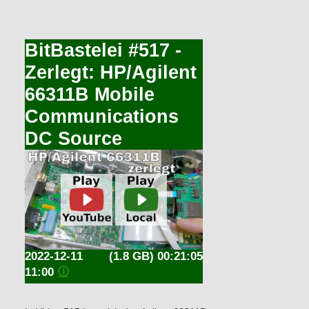
BitBastelei #517 -
Zerlegt: HP/Agilent
66311B Mobile
Communications
DC Source
2022-12-11
(1.8 GB) 00:21:05
11:00
🛈