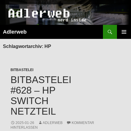
Suchen
Adlerweb
ZUM
INHALT
PRIMÄR
SPRINGEN
MENÜ
Schlagwortarchiv: HP
BITBASTELEI
BITBASTELEI
#628 – HP
SWITCH
NETZTEIL
2025-01-26
ADLERWEB
KOMMENTAR
HINTERLASSEN