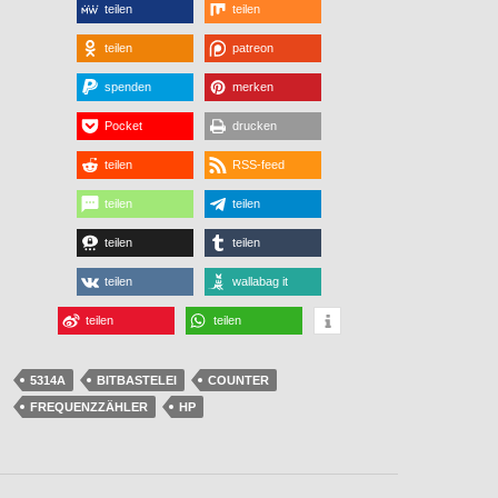
teilen
teilen
teilen
patreon
spenden
merken
Pocket
drucken
teilen
RSS-feed
teilen
teilen
teilen
teilen
teilen
wallabag it
teilen
teilen
5314A
BITBASTELEI
COUNTER
FREQUENZZÄHLER
HP