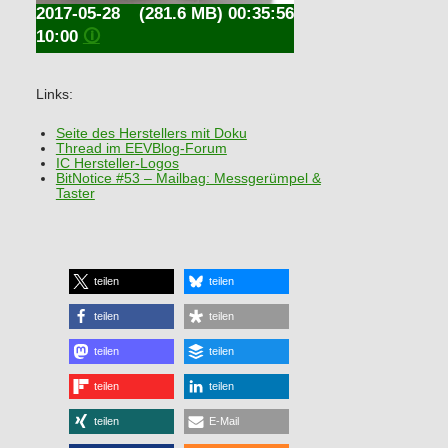
2017-05-28
(281.6 MB) 00:35:56
10:00
🛈
Links:
Seite des Herstellers mit Doku
Thread im EEVBlog-Forum
IC Hersteller-Logos
BitNotice #53 – Mailbag: Messgerümpel &
Taster
teilen
teilen
teilen
teilen
teilen
teilen
teilen
teilen
teilen
E-Mail