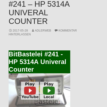
#241 – HP 5314A
UNIVERAL
COUNTER
2017-05-28
ADLERWEB
KOMMENTAR
HINTERLASSEN
BitBastelei #241 -
HP 5314A Univeral
Counter