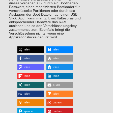
dieses vorgehen z.B. durch ein Bootloader-
Passwort, einen modifizierten Bootloader für
verschlüsselte Partitionen oder durch dsa
Auslagern der Boot-Dateien auf einen USB-
Stick. Auch kann man z.T. mit Kältespray und
entsprechender Hardware das RAM
auslesen und so den Verschlüsselungskey
zusammensetzen. Ebenfalls bringt die
Verschlüsselung nichts, wenn eine
Applikationslücke genutzt wird.
teilen
teilen
teilen
teilen
teilen
teilen
teilen
teilen
teilen
E-Mail
teilen
teilen
teilen
patreon
spenden
merken