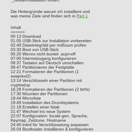
’_Guide/Installation finden.
Die Hintergründe warum ich installiere und
was meine Ziele sind finden sich in
Part 1
.
Inhalt
======
00:13 Download
01:05 USB-Stick zur Installation vorbereiten
02:49 Dateiintegrität per md5sum prüfen
03:30 Boot von USB-Stick
05:20 Wenns nicht bootet: acpi=off
07:00 Internetzugang konfigurieren
08:37 Tastatur auf Deutsch umschalten
08:47 Partitionieren der Festplatte
12:21 Formatieren der Partitionen (1
swap/ext2)
13:14 Verschlüsseln einer Partition mit
cryptsetup
16:28 Formatieren der Partitionen (2 btrfs)
17:30 Mounten der Partitionen
18:44 Mirrorliste
19:49 Installation des Grundsystems
21:18 Erstellen einer fstab
21:47 Wechsel ins neue System
22:07 Konfiguration: locale-gen, Sprache,
Keymap, Zeitzone, Hostname
24:40 initrd für Verschlüsselung anpassen
26:04 Bootloader installieren & konfigurieren