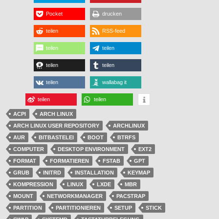
Pocket
drucken
teilen
RSS-feed
teilen
teilen
teilen
teilen
teilen
wallabag it
teilen
teilen
ACPI
ARCH LINUX
ARCH LINUX USER REPOSITORY
ARCHLINUX
AUR
BITBASTELEI
BOOT
BTRFS
COMPUTER
DESKTOP ENVIRONMENT
EXT2
FORMAT
FORMATIEREN
FSTAB
GPT
GRUB
INITRD
INSTALLATION
KEYMAP
KOMPRESSION
LINUX
LXDE
MBR
MOUNT
NETWORKMANAGER
PACSTRAP
PARTITION
PARTITIONIEREN
SETUP
STICK