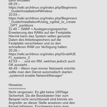
dann entfallen
08:29 –
https://wiki.archlinux.org/index.php/Beginners
’_Guide/Installation#Wireless
10:03 –
https://wiki.archlinux.org/index.php/Beginners
’_Guide/Installation#Using_cgdisk_to_create
_GPT_partitions
11:40 – SWAP = Auslagerungsspeicher,
Erweiterung des RAMs auf der Festplatte.
Hiermit kann das System selten genutzte
Daten des Arbeitsspeichers auf die
Festplatte verschieben und so den
schnelleren RAM zur Verfügung halten.
20:26 –
https://wiki.archlinux.org/index.php/Grub#UE
FI_systems_2
42:53 – …und ein RM, welches jedoch auch
OK aussieht…
46:49 – Wenn man immer Netzwerk möchte
sollte man den Dienst automatisch starten:
„systemctl enable NetworkManager“
Hinweise:
=========
Nicht vergessen: Es gibt keine 100%ige
Sicherheit. Da die Bootdateien hier zum
Beispiel nicht verschlüsselt sind könnte ein
Angreifer an dieser Stelle ansetzen und den
Kernel infizieren. Erschweren kann man