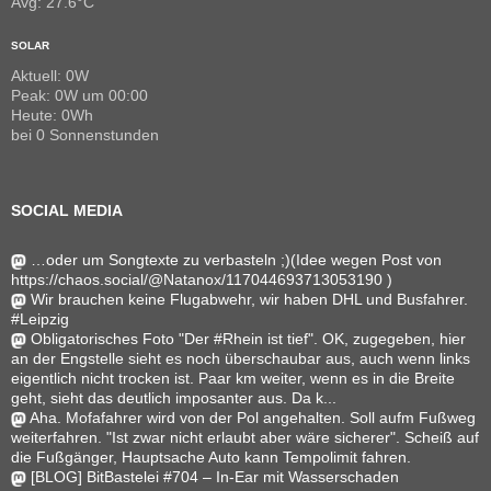
Avg: 27.6°C
SOLAR
Aktuell: 0W
Peak: 0W um 00:00
Heute: 0Wh
bei 0 Sonnenstunden
SOCIAL MEDIA
…oder um Songtexte zu verbasteln ;)(Idee wegen Post von
https://chaos.social/@Natanox/117044693713053190 )
Wir brauchen keine Flugabwehr, wir haben DHL und Busfahrer.
#Leipzig
Obligatorisches Foto "Der #Rhein ist tief". OK, zugegeben, hier
an der Engstelle sieht es noch überschaubar aus, auch wenn links
eigentlich nicht trocken ist. Paar km weiter, wenn es in die Breite
geht, sieht das deutlich imposanter aus. Da k...
Aha. Mofafahrer wird von der Pol angehalten. Soll aufm Fußweg
weiterfahren. "Ist zwar nicht erlaubt aber wäre sicherer". Scheiß auf
die Fußgänger, Hauptsache Auto kann Tempolimit fahren.
[BLOG] BitBastelei #704 – In-Ear mit Wasserschaden