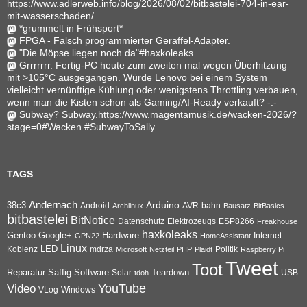
https://www.adlerweb.info/blog/2026/08/02/bitbastelei-704-in-ear-
mit-wasserschaden/
*grummelt in Frühsport*
FPGA - Falsch programmierter Geraffel-Adapter.
"Die Möpse liegen noch da"#haxkoleaks
Grrrrrrr. Fertig-PC heute zum zweiten mal wegen Überhitzung
mit >105°C ausgegangen. Würde Lenovo bei einem System
vielleicht vernünftige Kühlung oder wenigstens Throttling verbauen,
wenn man die Kisten schon als Gaming/AI-Ready verkauft? -.-
Subway? Subway.https://www.magentamusik.de/wacken-2026/?
stage=0#Wacken #SubwayToSally
TAGS
Andernach
Arduino
38c3
AVR
bahn
Android
Archlinux
Bausatz
BitBasics
bitbastelei
BitNotice
Datenschutz
Elektrozeugs
ESP8266
Freakhouse
haxkoleaks
Gentoo
Google+
Hardware
Internet
GPN22
HomeAssistant
Linux
Koblenz
LED
mdrza
Microsoft
Netzteil
PHP
Plaidt
Politik
Raspberry Pi
Tweet
Toot
Reparatur
Software
Teardown
Saffig
Solar
USB
tdoh
YouTube
Video
VLog
Windows