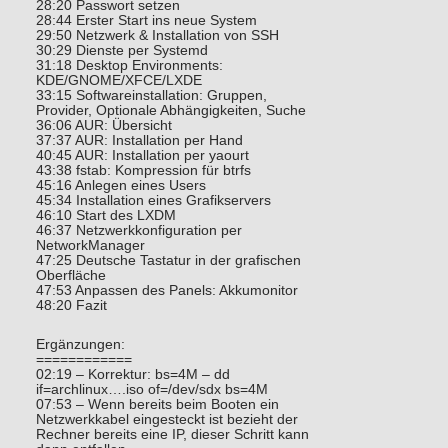
28:20 Passwort setzen
28:44 Erster Start ins neue System
29:50 Netzwerk & Installation von SSH
30:29 Dienste per Systemd
31:18 Desktop Environments:
KDE/GNOME/XFCE/LXDE
33:15 Softwareinstallation: Gruppen,
Provider, Optionale Abhängigkeiten, Suche
36:06 AUR: Übersicht
37:37 AUR: Installation per Hand
40:45 AUR: Installation per yaourt
43:38 fstab: Kompression für btrfs
45:16 Anlegen eines Users
45:34 Installation eines Grafikservers
46:10 Start des LXDM
46:37 Netzwerkkonfiguration per
NetworkManager
47:25 Deutsche Tastatur in der grafischen
Oberfläche
47:53 Anpassen des Panels: Akkumonitor
48:20 Fazit
Ergänzungen:
============
02:19 – Korrektur: bs=4M – dd
if=archlinux….iso of=/dev/sdx bs=4M
07:53 – Wenn bereits beim Booten ein
Netzwerkkabel eingesteckt ist bezieht der
Rechner bereits eine IP, dieser Schritt kann