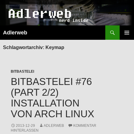
Suchen
Adlerweb
ZUM
INHALT
PRIMÄR
SPRINGEN
MENÜ
Schlagwortarchiv: Keymap
BITBASTELEI
BITBASTELEI #76
(PART 2/2)
INSTALLATION
VON ARCH LINUX
2013-12-29
ADLERWEB
KOMMENTAR
HINTERLASSEN