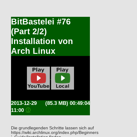
BitBastelei #76
(Part 2/2)
Installation von
Arch Linux
2013-12-29
(85.3 MB) 00:49:04
11:00
🛈
Die grundlegenden Schritte lassen sich auf
https://wiki.archlinux.org/index.php/Beginners