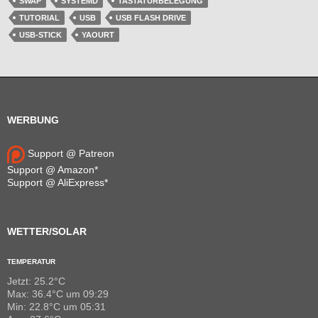
SWAP
SYSTEMD
TASTATURBELEGUNG
TUTORIAL
USB
USB FLASH DRIVE
USB-STICK
YAOURT
WERBUNG
Support @ Patreon
Support @ Amazon*
Support @ AliExpress*
WETTER/SOLAR
TEMPERATUR
Jetzt: 25.2°C
Max: 36.4°C um 09:29
Min: 22.8°C um 05:31