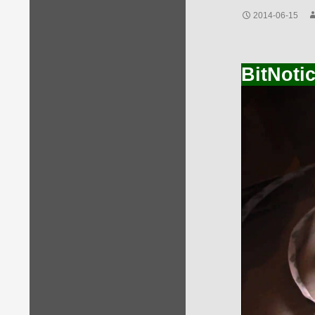
2014-06-15
BitNoti