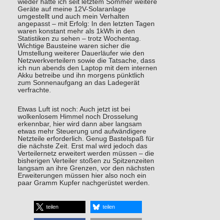
wieder hatte ich seit letztem Sommer weitere
Geräte auf meine 12V-Solaranlage
umgestellt und auch mein Verhalten
angepasst – mit Erfolg: In den letzten Tagen
waren konstant mehr als 1kWh in den
Statistiken zu sehen – trotz Wochentag.
Wichtige Bausteine waren sicher die
Umstellung weiterer Dauerläufer wie den
Netzwerkverteilern sowie die Tatsache, dass
ich nun abends den Laptop mit dem internen
Akku betreibe und ihn morgens pünktlich
zum Sonnenaufgang an das Ladegerät
verfrachte.
Etwas Luft ist noch: Auch jetzt ist bei
wolkenlosem Himmel noch Drosselung
erkennbar, hier wird dann aber langsam
etwas mehr Steuerung und aufwändigere
Netzteile erforderlich. Genug Bastelspaß für
die nächste Zeit. Erst mal wird jedoch das
Verteilernetz erweitert werden müssen – die
bisherigen Verteiler stoßen zu Spitzenzeiten
langsam an ihre Grenzen, vor den nächsten
Erweiterungen müssen hier also noch ein
paar Gramm Kupfer nachgerüstet werden.
teilen
teilen