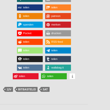
teilen
teilen
teilen
patreon
spenden
merken
Pocket
drucken
teilen
RSS-feed
teilen
teilen
teilen
teilen
teilen
wallabag it
teilen
teilen
12V
BITBASTELEI
SAT