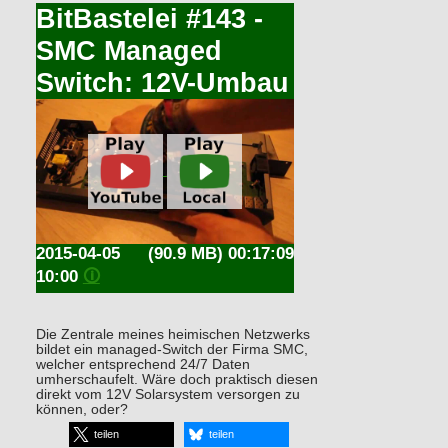
BitBastelei #143 -
SMC Managed
Switch: 12V-Umbau
2015-04-05
(90.9 MB) 00:17:09
10:00
🛈
Die Zentrale meines heimischen Netzwerks
bildet ein managed-Switch der Firma SMC,
welcher entsprechend 24/7 Daten
umherschaufelt. Wäre doch praktisch diesen
direkt vom 12V Solarsystem versorgen zu
können, oder?
teilen
teilen