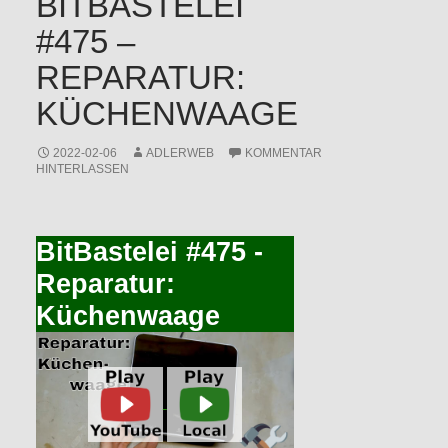
BITBASTELEI
#475 –
REPARATUR:
KÜCHENWAAGE
2022-02-06
ADLERWEB
KOMMENTAR
HINTERLASSEN
BitBastelei #475 -
Reparatur:
Küchenwaage