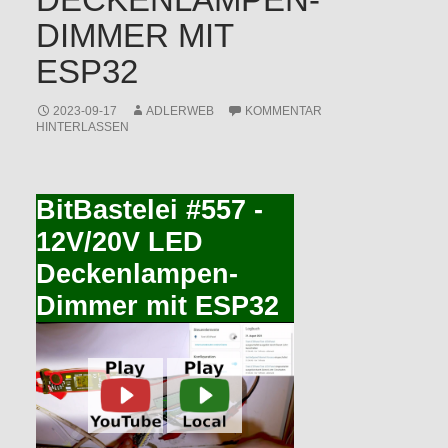
DIMMER MIT
ESP32
2023-09-17
ADLERWEB
KOMMENTAR
HINTERLASSEN
BitBastelei #557 -
12V/20V LED
Deckenlampen-
Dimmer mit ESP32