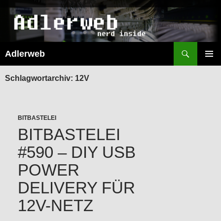
Suchen
Adlerweb
ZUM
INHALT
PRIMÄR
SPRINGEN
MENÜ
Schlagwortarchiv: 12V
BITBASTELEI
BITBASTELEI
#590 – DIY USB
POWER
DELIVERY FÜR
12V-NETZ