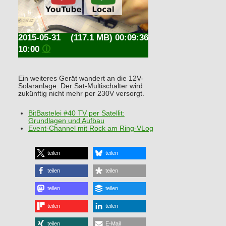
2015-05-31
(117.1 MB) 00:09:36
10:00
🛈
Ein weiteres Gerät wandert an die 12V-
Solaranlage: Der Sat-Multischalter wird
zukünftig nicht mehr per 230V versorgt.
BitBastelei #40 TV per Satellit:
Grundlagen und Aufbau
Event-Channel mit Rock am Ring-VLog
teilen
teilen
teilen
teilen
teilen
teilen
teilen
teilen
teilen
E-Mail