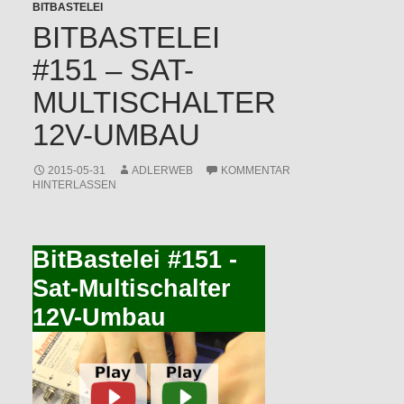
BITBASTELEI
BITBASTELEI
#151 – SAT-
MULTISCHALTER
12V-UMBAU
2015-05-31
ADLERWEB
KOMMENTAR
HINTERLASSEN
BitBastelei #151 -
Sat-Multischalter
12V-Umbau