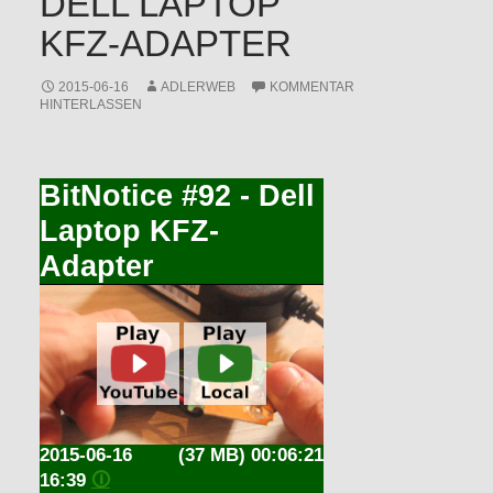
DELL LAPTOP
KFZ-ADAPTER
2015-06-16
ADLERWEB
KOMMENTAR
HINTERLASSEN
BitNotice #92 - Dell
Laptop KFZ-
Adapter
2015-06-16
(37 MB) 00:06:21
16:39
🛈