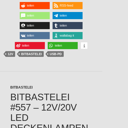
teilen
RSS-feed
teilen
teilen
teilen
teilen
teilen
wallabag it
teilen
teilen
12V
BITBASTELEI
USB-PD
BITBASTELEI
BITBASTELEI
#557 – 12V/20V
LED
DECKENLAMPEN-