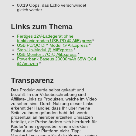
00:19 Oops, das Echo verschwindet
gleich wieder…
Links zum Thema
Fertiges 12V-Ladegerät ohne
funktionierendes USB-PD @ AliExpress
*
USB PD/QC DIY Modul @ AliExpress
*
Step-Up-Modul @ AliExpress
*
USB Monitor J7C @ AliExpress
*
Powerbank Baseus 20000mAh 65W QC4
@ Amazon
*
Transparenz
Das Produkt wurde selbst gekauft und
bezahlt. In der Videobeschreibung sind
Affiliate-Links zu Produkten, welche im Video
zu sehen sind. Durch Nutzung dieser Links
erkennt der Händler, dass Ihr über meine
Seite zu ihnen gefunden habt. Ich werde
prozentual an hierüber erzielten Umsätzen
beteiligt, die Preise ändern sich hierdurch für
Käufer*innen gegenüber einem direkten
Einkauf auf der Plattform nicht. Tipp:
Vergleicht vor einem Kauf die Preise – einige