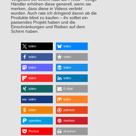
Händler erhöhen diese generell, wenn sie
merken, dass diese in Videos verlinkt
wurden. Auch rate ich dringend davon ab die
Produkte blind zu kaufen – ihr solltet ein
passendes Projekt haben und die
Einschränkungen und Risiken auf dem
Schirm haben.
teilen
teilen
teilen
teilen
teilen
teilen
teilen
teilen
teilen
E-Mail
teilen
teilen
teilen
patreon
spenden
merken
Pocket
drucken