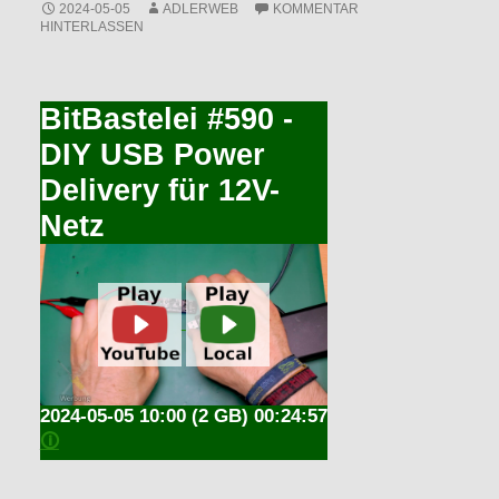
2024-05-05
ADLERWEB
KOMMENTAR
HINTERLASSEN
BitBastelei #590 -
DIY USB Power
Delivery für 12V-
Netz
2024-05-05 10:00
(2 GB) 00:24:57
🛈