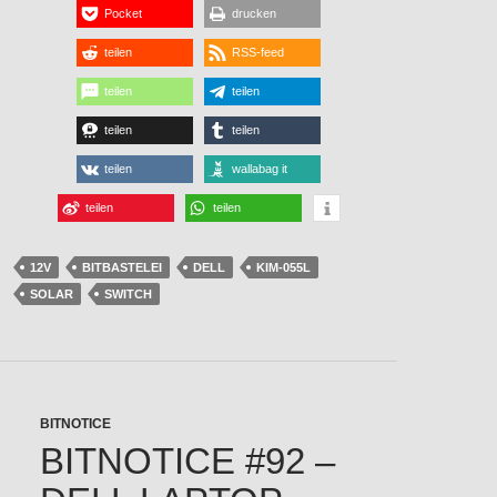
Pocket
drucken
teilen
RSS-feed
teilen
teilen
teilen
teilen
teilen
wallabag it
teilen
teilen
12V
BITBASTELEI
DELL
KIM-055L
SOLAR
SWITCH
BITNOTICE
BITNOTICE #92 –