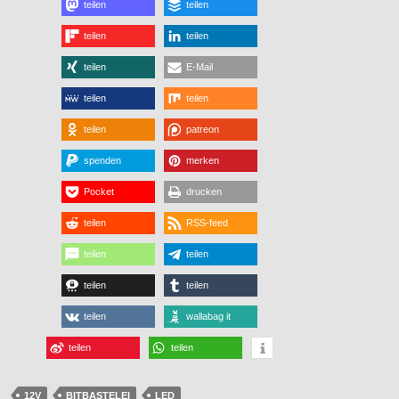
teilen
teilen
teilen
teilen
teilen
E-Mail
teilen
teilen
teilen
patreon
spenden
merken
Pocket
drucken
teilen
RSS-feed
teilen
teilen
teilen
teilen
teilen
wallabag it
teilen
teilen
12V
BITBASTELEI
LED