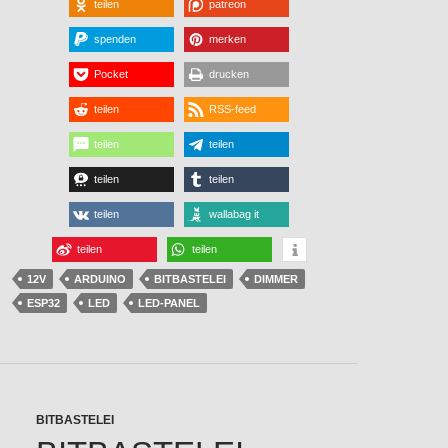
teilen
patreon
spenden
merken
Pocket
drucken
teilen
RSS-feed
teilen
teilen
teilen
teilen
teilen
wallabag it
teilen
teilen
12V
ARDUINO
BITBASTELEI
DIMMER
ESP32
LED
LED-PANEL
BITBASTELEI