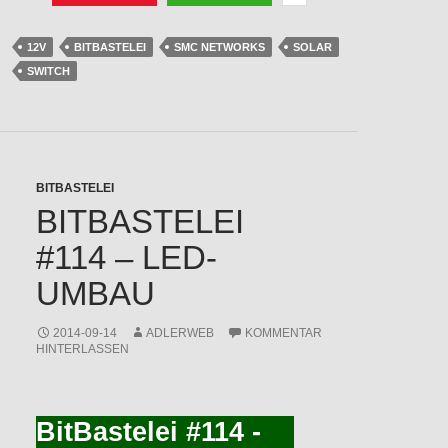
12V
BITBASTELEI
SMC NETWORKS
SOLAR
SWITCH
BITBASTELEI
BITBASTELEI
#114 – LED-
UMBAU
2014-09-14
ADLERWEB
KOMMENTAR
HINTERLASSEN
BitBastelei #114 -