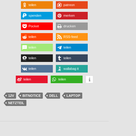
teilen
patreon
spenden
merken
Pocket
drucken
teilen
RSS-feed
teilen
teilen
teilen
teilen
teilen
wallabag it
teilen
teilen
12V
BITNOTICE
DELL
LAPTOP
NETZTEIL