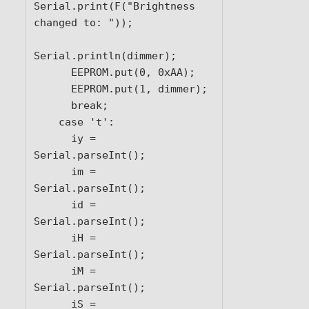
Serial.print(F("Brightness 
changed to: "));

Serial.println(dimmer);

      EEPROM.put(0, 0xAA);

      EEPROM.put(1, dimmer);

      break;

    case 't':

      iy = 
Serial.parseInt();

      im = 
Serial.parseInt();

      id = 
Serial.parseInt();

      iH = 
Serial.parseInt();

      iM = 
Serial.parseInt();

      iS = 