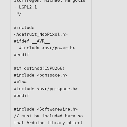
Stoffregen, Michael Margolis 
- LGPL2.1

 */

#include 
<Adafruit_NeoPixel.h>

#ifdef __AVR__

  #include <avr/power.h>

#endif

#if defined(ESP8266)

#include <pgmspace.h>

#else

#include <avr/pgmspace.h>

#endif

#include <SoftwareWire.h>  
// must be included here so 
that Arduino library object 