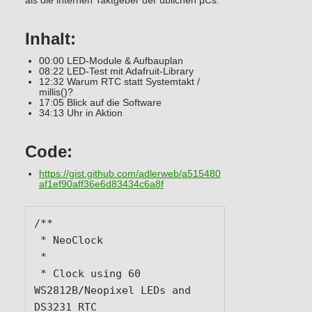
als die internen Taktgeber der üblichen µCs.
Inhalt:
00:00 LED-Module & Aufbauplan
08:22 LED-Test mit Adafruit-Library
12:32 Warum RTC statt Systemtakt /
millis()?
17:05 Blick auf die Software
34:13 Uhr in Aktion
Code:
https://gist.github.com/adlerweb/a515480
af1ef90aff36e6d83434c6a8f
/**

 * NeoClock

 * 

 * Clock using 60 
WS2812B/Neopixel LEDs and 
DS3231 RTC
