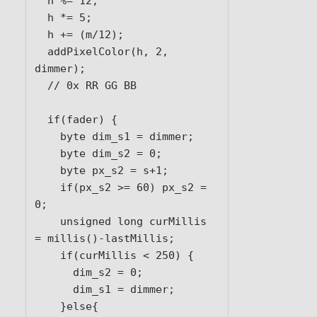
  h %= 12;

  h *= 5;

  h += (m/12);

  addPixelColor(h, 2, 
dimmer);

  // 0x RR GG BB

  if(fader) {

    byte dim_s1 = dimmer;

    byte dim_s2 = 0;

    byte px_s2 = s+1;

    if(px_s2 >= 60) px_s2 = 
0;

    unsigned long curMillis 
= millis()-lastMillis;

    if(curMillis < 250) {

      dim_s2 = 0;

      dim_s1 = dimmer;

    }else{
