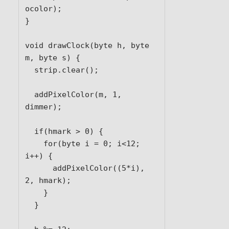
ocolor);

}

void drawClock(byte h, byte 
m, byte s) {  

  strip.clear();

  addPixelColor(m, 1, 
dimmer);

  if(hmark > 0) {

    for(byte i = 0; i<12; 
i++) {

      addPixelColor((5*i), 
2, hmark);

    }

  }
