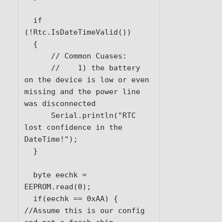
  if 
(!Rtc.IsDateTimeValid()) 

  {

      // Common Cuases:

      //    1) the battery 
on the device is low or even 
missing and the power line 
was disconnected

      Serial.println("RTC 
lost confidence in the 
DateTime!");

  }

  byte eechk = 
EEPROM.read(0);

  if(eechk == 0xAA) { 
//Assume this is our config 