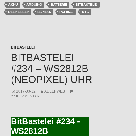
AKKU
ARDUINO
BATTERIE
BITBASTELEI
DEEP-SLEEP
ESP8266
PCF8563
RTC
BITBASTELEI
BITBASTELEI
#234 – WS2812B
(NEOPIXEL) UHR
2017-03-12
ADLERWEB
27 KOMMENTARE
BitBastelei #234 -
WS2812B