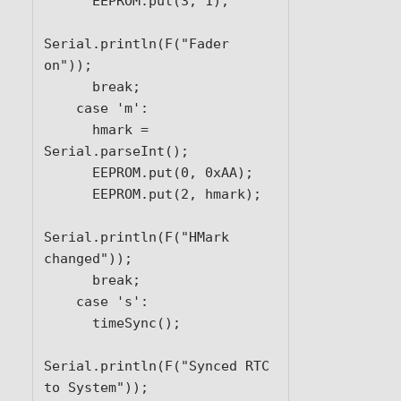
      EEPROM.put(3, 1);

Serial.println(F("Fader 
on"));

      break;

    case 'm':

      hmark = 
Serial.parseInt();

      EEPROM.put(0, 0xAA);

      EEPROM.put(2, hmark);

Serial.println(F("HMark 
changed"));

      break;

    case 's':

      timeSync();

Serial.println(F("Synced RTC 
to System"));
