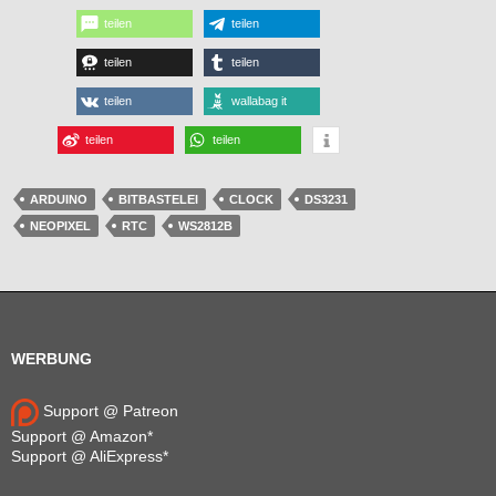
teilen
teilen
teilen
teilen
teilen
wallabag it
teilen
teilen
ARDUINO
BITBASTELEI
CLOCK
DS3231
NEOPIXEL
RTC
WS2812B
WERBUNG
Support @ Patreon
Support @ Amazon*
Support @ AliExpress*