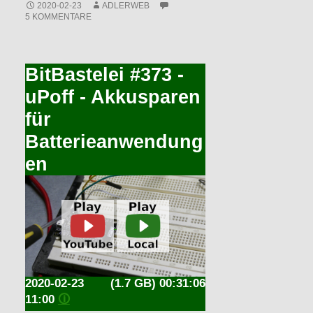
2020-02-23
ADLERWEB
5 KOMMENTARE
BitBastelei #373 -
uPoff - Akkusparen
für
Batterieanwendung
en
2020-02-23
(1.7 GB) 00:31:06
11:00
🛈