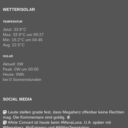
WETTER/SOLAR
TEMPERATUR
Jetzt: 33.8°C
Max: 33.9°C um 09:27
Min: 19.2°C um 04:46
Avg: 22.5°C
SOLAR
Aktuell: 0W
Peak: 0W um 00:00
Heute: 0Wh
bei 0 Sonnenstunden
SOCIAL MEDIA
Leute stellen grade fest, dass Megaherz offenbar keine Rechten
mag. Die Kommentare sind goldig. 🍿
#Arte Concert ist heute beim #MeraLuna. U.A. später mit
#Megaherz, #InExtremo und #WithinTemptation