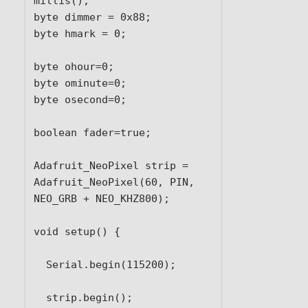
millis();

byte dimmer = 0x88;

byte hmark = 0;

byte ohour=0;

byte ominute=0;

byte osecond=0;

boolean fader=true;

Adafruit_NeoPixel strip = 
Adafruit_NeoPixel(60, PIN, 
NEO_GRB + NEO_KHZ800);

void setup() {

  Serial.begin(115200);

  strip.begin();
