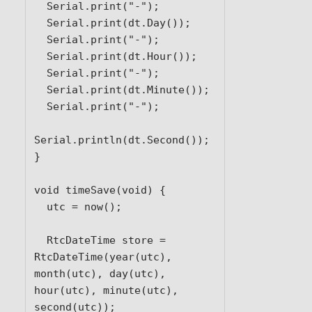
  Serial.print("-");

  Serial.print(dt.Day());

  Serial.print("-");

  Serial.print(dt.Hour());

  Serial.print("-");

  Serial.print(dt.Minute());

  Serial.print("-");

Serial.println(dt.Second());

}

void timeSave(void) {

  utc = now();

  RtcDateTime store = 
RtcDateTime(year(utc), 
month(utc), day(utc), 
hour(utc), minute(utc), 
second(utc));
