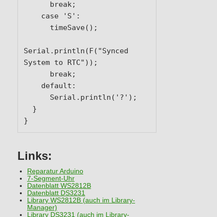
      break;

    case 'S':

      timeSave();

Serial.println(F("Synced 
System to RTC"));

      break;

    default:

      Serial.println('?');

  }

}
Links:
Reparatur Arduino
7-Segment-Uhr
Datenblatt WS2812B
Datenblatt DS3231
Library WS2812B (auch im Library-
Manager)
Library DS3231 (auch im Library-