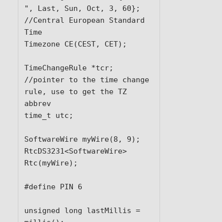
", Last, Sun, Oct, 3, 60};       
//Central European Standard 
Time

Timezone CE(CEST, CET);

TimeChangeRule *tcr;        
//pointer to the time change 
rule, use to get the TZ 
abbrev

time_t utc;

SoftwareWire myWire(8, 9);

RtcDS3231<SoftwareWire> 
Rtc(myWire);

#define PIN 6

unsigned long lastMillis = 