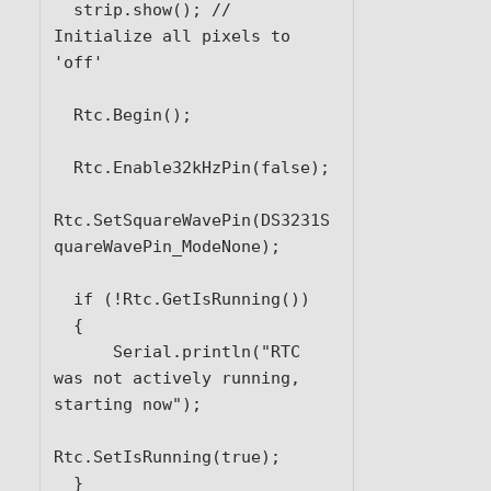
  strip.show(); // 
Initialize all pixels to 
'off'

  Rtc.Begin();

  Rtc.Enable32kHzPin(false);

Rtc.SetSquareWavePin(DS3231S
quareWavePin_ModeNone); 

  if (!Rtc.GetIsRunning())

  {

      Serial.println("RTC 
was not actively running, 
starting now");

Rtc.SetIsRunning(true);

  }
