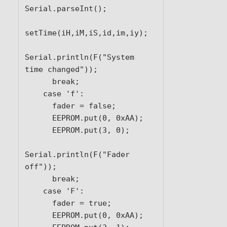
Serial.parseInt();

setTime(iH,iM,iS,id,im,iy);

Serial.println(F("System 
time changed"));

      break;

    case 'f':

      fader = false;

      EEPROM.put(0, 0xAA);

      EEPROM.put(3, 0);

Serial.println(F("Fader 
off"));

      break;

    case 'F':

      fader = true;

      EEPROM.put(0, 0xAA);
