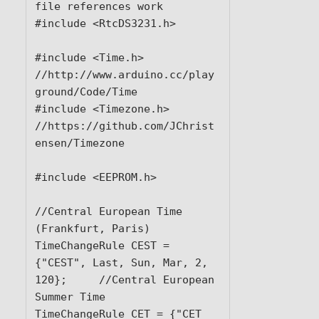
file references work

#include <RtcDS3231.h>

#include <Time.h>        
//http://www.arduino.cc/play
ground/Code/Time

#include <Timezone.h>    
//https://github.com/JChrist
ensen/Timezone

#include <EEPROM.h>

//Central European Time 
(Frankfurt, Paris)

TimeChangeRule CEST = 
{"CEST", Last, Sun, Mar, 2, 
120};     //Central European 
Summer Time

TimeChangeRule CET = {"CET 