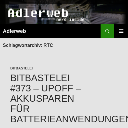
Suchen
Adlerweb
ZUM
INHALT
PRIMÄR
SPRINGEN
MENÜ
Schlagwortarchiv: RTC
BITBASTELEI
BITBASTELEI
#373 – UPOFF –
AKKUSPAREN
FÜR
BATTERIEANWENDUNGE