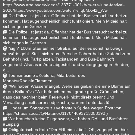
https://www.arte.tv/de/videos/133771-001-A/m-era-luna-festival-
2026/https://www.youtube.com/watch?v=qbMXvl2i_Ww
Die Polizei ist jetzt da. Offenbar hat der Bus versucht vorbei zu
kommen. Hat augenscheinlich nicht funktioniert. Mein Mitleid hält
sich engen in Grenzen.
Die Polizei ist jetzt da. Offenbar hat der Bus versucht vorbei zu
kommen. Hat augenscheinlich nicht funktioniert. Mein Mitleid hält
sich engen in Grenzen.
*sigh* 100m Stau auf ner Straße, auf der es sonst halbwegs
vorwärts geht. Stellt sich raus: Porsche-Fahrer hat die Zufahrt zum
Bahnhof (incl. Parkplätzen, Taxiständen und Bus-Bahnhof)
zugeparkt. Also as in Auto abgestellt und weitergegangen. So drin,
d...
Tourismusinfo #Koblenz, Mitarbeiter des
Monats#RheinInFlammen
"Wir haben Wassermangel. Wehe sie gießen die eine Blume auf
ihrem Balkon"vs."Wir befeuchten mal grade große Grünflächen,
dass das nachher beim Feuerwerk nicht direkt brennt"Und
Verwaltung spielt surprisedpikachu, warum Leute das für...
…oder um Songtexte zu verbasteln ;)(Idee wegen Post von
https://chaos.social/@Natanox/117044693713053190 )
Wir brauchen keine Flugabwehr, wir haben DHL und Busfahrer.
#Leipzig
Obligatorisches Foto "Der #Rhein ist tief". OK, zugegeben, hier
an der Engstelle sieht es noch überschaubar aus, auch wenn links