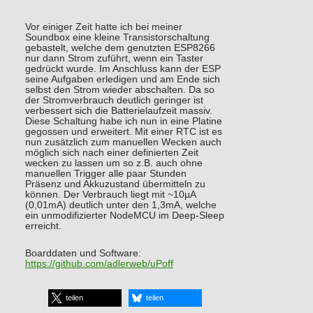
Vor einiger Zeit hatte ich bei meiner
Soundbox eine kleine Transistorschaltung
gebastelt, welche dem genutzten ESP8266
nur dann Strom zuführt, wenn ein Taster
gedrückt wurde. Im Anschluss kann der ESP
seine Aufgaben erledigen und am Ende sich
selbst den Strom wieder abschalten. Da so
der Stromverbrauch deutlich geringer ist
verbessert sich die Batterielaufzeit massiv.
Diese Schaltung habe ich nun in eine Platine
gegossen und erweitert. Mit einer RTC ist es
nun zusätzlich zum manuellen Wecken auch
möglich sich nach einer definierten Zeit
wecken zu lassen um so z.B. auch ohne
manuellen Trigger alle paar Stunden
Präsenz und Akkuzustand übermitteln zu
können. Der Verbrauch liegt mit ~10µA
(0,01mA) deutlich unter den 1,3mA, welche
ein unmodifizierter NodeMCU im Deep-Sleep
erreicht.
Boarddaten und Software:
https://github.com/adlerweb/uPoff
teilen
teilen