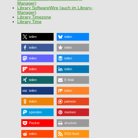
Manager)
Library SoftwareWire (auch im Library-
Manager)
Library Timezone
Library Time
teilen
teilen
teilen
teilen
teilen
teilen
teilen
teilen
teilen
E-Mail
teilen
teilen
teilen
patreon
spenden
merken
Pocket
drucken
teilen
RSS-feed