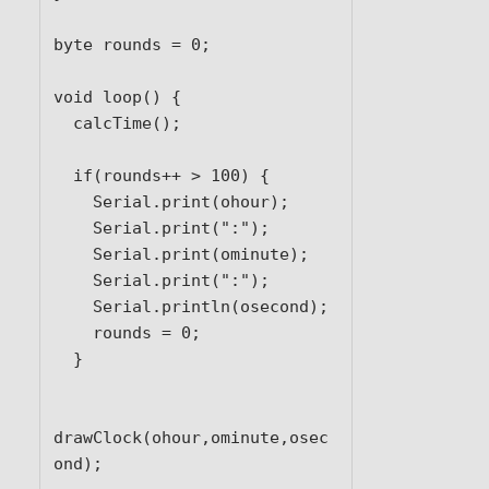
byte rounds = 0;

void loop() {

  calcTime();

  if(rounds++ > 100) {

    Serial.print(ohour);

    Serial.print(":");

    Serial.print(ominute);

    Serial.print(":");

    Serial.println(osecond);

    rounds = 0;

  }

drawClock(ohour,ominute,osec
ond);
