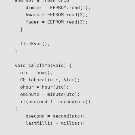
and not a fresh chip

    dimmer = EEPROM.read(1);

    hmark = EEPROM.read(2);

    fader = EEPROM.read(3);

  }

  timeSync();

}

void calcTime(void) {

  utc = now();

  CE.toLocal(utc, &tcr);

  ohour = hour(utc);

  ominute = minute(utc);

  if(osecond != second(utc)) 
{

    osecond = second(utc);

    lastMillis = millis();
