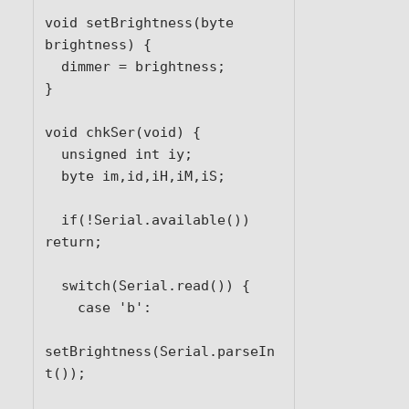
void setBrightness(byte 
brightness) {

  dimmer = brightness;

}

void chkSer(void) {

  unsigned int iy;

  byte im,id,iH,iM,iS;

  if(!Serial.available()) 
return;

  switch(Serial.read()) {

    case 'b':

setBrightness(Serial.parseIn
t());
