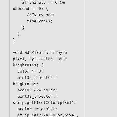
    if(ominute == 0 && 
osecond == 0) {

      //Every hour

      timeSync();

    }

  }

}

void addPixelColor(byte 
pixel, byte color, byte 
brightness) {

  color *= 8;

  uint32_t acolor = 
brightness;

  acolor <<= color;

  uint32_t ocolor = 
strip.getPixelColor(pixel);

  ocolor |= acolor;

  strip.setPixelColor(pixel, 