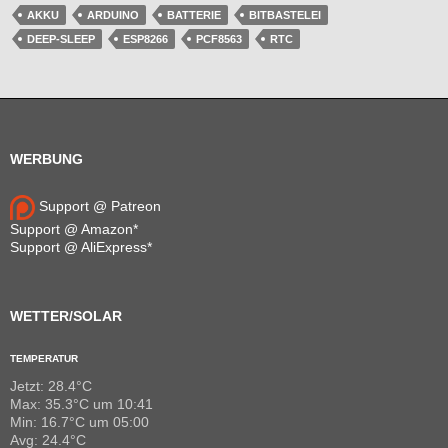
AKKU
ARDUINO
BATTERIE
BITBASTELEI
DEEP-SLEEP
ESP8266
PCF8563
RTC
WERBUNG
Support @ Patreon
Support @ Amazon*
Support @ AliExpress*
WETTER/SOLAR
TEMPERATUR
Jetzt: 28.4°C
Max: 35.3°C um 10:41
Min: 16.7°C um 05:00
Avg: 24.4°C