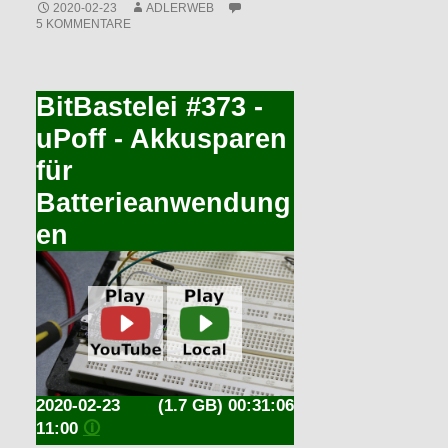
2020-02-23
ADLERWEB
5 KOMMENTARE
BitBastelei #373 -
uPoff - Akkusparen
für
Batterieanwendung
en
2020-02-23
(1.7 GB) 00:31:06
11:00
🛈