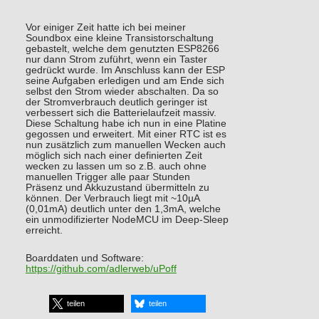
Vor einiger Zeit hatte ich bei meiner
Soundbox eine kleine Transistorschaltung
gebastelt, welche dem genutzten ESP8266
nur dann Strom zuführt, wenn ein Taster
gedrückt wurde. Im Anschluss kann der ESP
seine Aufgaben erledigen und am Ende sich
selbst den Strom wieder abschalten. Da so
der Stromverbrauch deutlich geringer ist
verbessert sich die Batterielaufzeit massiv.
Diese Schaltung habe ich nun in eine Platine
gegossen und erweitert. Mit einer RTC ist es
nun zusätzlich zum manuellen Wecken auch
möglich sich nach einer definierten Zeit
wecken zu lassen um so z.B. auch ohne
manuellen Trigger alle paar Stunden
Präsenz und Akkuzustand übermitteln zu
können. Der Verbrauch liegt mit ~10µA
(0,01mA) deutlich unter den 1,3mA, welche
ein unmodifizierter NodeMCU im Deep-Sleep
erreicht.
Boarddaten und Software:
https://github.com/adlerweb/uPoff
teilen
teilen