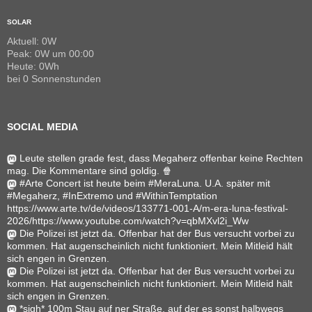
SOLAR
Aktuell: 0W
Peak: 0W um 00:00
Heute: 0Wh
bei 0 Sonnenstunden
SOCIAL MEDIA
Leute stellen grade fest, dass Megaherz offenbar keine Rechten
mag. Die Kommentare sind goldig. 🍿
#Arte Concert ist heute beim #MeraLuna. U.A. später mit
#Megaherz, #InExtremo und #WithinTemptation
https://www.arte.tv/de/videos/133771-001-A/m-era-luna-festival-
2026/https://www.youtube.com/watch?v=qbMXvl2i_Ww
Die Polizei ist jetzt da. Offenbar hat der Bus versucht vorbei zu
kommen. Hat augenscheinlich nicht funktioniert. Mein Mitleid hält
sich engen in Grenzen.
Die Polizei ist jetzt da. Offenbar hat der Bus versucht vorbei zu
kommen. Hat augenscheinlich nicht funktioniert. Mein Mitleid hält
sich engen in Grenzen.
*sigh* 100m Stau auf ner Straße, auf der es sonst halbwegs