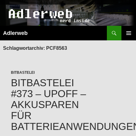
Suchen
Adlerweb
ZUM
INHALT
PRIMÄR
SPRINGEN
MENÜ
Schlagwortarchiv: PCF8563
BITBASTELEI
BITBASTELEI
#373 – UPOFF –
AKKUSPAREN
FÜR
BATTERIEANWENDUNGE