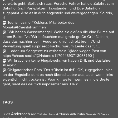
vorwärts geht. Stellt sich raus: Porsche-Fahrer hat die Zufahrt zum
Bahnhof (incl. Parkplätzen, Taxiständen und Bus-Bahnhof)
zugeparkt. Also as in Auto abgestellt und weitergegangen. So drin,
d...
Tourismusinfo #Koblenz, Mitarbeiter des
Monats#RheinInFlammen
"Wir haben Wassermangel. Wehe sie gießen die eine Blume auf
ihrem Balkon"vs."Wir befeuchten mal grade große Grünflächen,
dass das nachher beim Feuerwerk nicht direkt brennt"Und
Verwaltung spielt surprisedpikachu, warum Leute das für...
…oder um Songtexte zu verbasteln ;)(Idee wegen Post von
https://chaos.social/@Natanox/117044693713053190 )
Wir brauchen keine Flugabwehr, wir haben DHL und Busfahrer.
#Leipzig
Obligatorisches Foto "Der #Rhein ist tief". OK, zugegeben, hier
an der Engstelle sieht es noch überschaubar aus, auch wenn links
eigentlich nicht trocken ist. Paar km weiter, wenn es in die Breite
geht, sieht das deutlich imposanter aus. Da k...
TAGS
Andernach
Arduino
38c3
AVR
bahn
Android
Archlinux
Bausatz
BitBasics