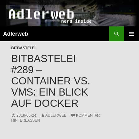
Suchen
Adlerweb
ZUM
INHALT
PRIMÄR
SPRINGEN
BITBASTELEI
MENÜ
BITBASTELEI
#289 –
CONTAINER VS.
VMS: EIN BLICK
AUF DOCKER
2018-06-24
ADLERWEB
KOMMENTAR
HINTERLASSEN