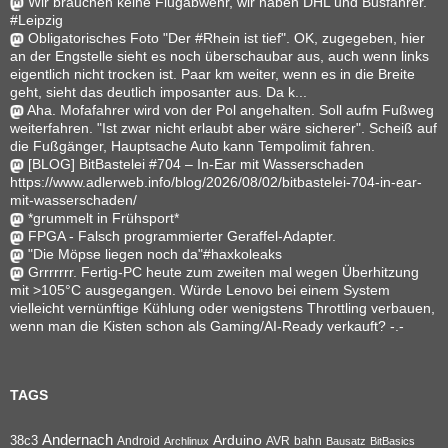
Wir brauchen keine Flugabwehr, wir haben DHL und Busfahrer.
#Leipzig
Obligatorisches Foto "Der #Rhein ist tief". OK, zugegeben, hier
an der Engstelle sieht es noch überschaubar aus, auch wenn links
eigentlich nicht trocken ist. Paar km weiter, wenn es in die Breite
geht, sieht das deutlich imposanter aus. Da k...
Aha. Mofafahrer wird von der Pol angehalten. Soll aufm Fußweg
weiterfahren. "Ist zwar nicht erlaubt aber wäre sicherer". Scheiß auf
die Fußgänger, Hauptsache Auto kann Tempolimit fahren.
[BLOG] BitBastelei #704 – In-Ear mit Wasserschaden
https://www.adlerweb.info/blog/2026/08/02/bitbastelei-704-in-ear-
mit-wasserschaden/
*grummelt in Frühsport*
FPGA - Falsch programmierter Geraffel-Adapter.
"Die Möpse liegen noch da"#haxkoleaks
Grrrrrrr. Fertig-PC heute zum zweiten mal wegen Überhitzung
mit >105°C ausgegangen. Würde Lenovo bei einem System
vielleicht vernünftige Kühlung oder wenigstens Throttling verbauen,
wenn man die Kisten schon als Gaming/AI-Ready verkauft? -.-
TAGS
Andernach
Arduino
38c3
AVR
bahn
Android
Archlinux
Bausatz
BitBasics