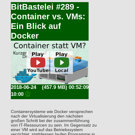
BitBastelei #289 -
Container vs. VMs:
Ein Blick auf
Docker
2018-06-24
(457.9 MB) 00:52:09
10:00
🛈
Containersysteme wie Docker versprechen
nach der Virtualisierung den nächsten
großen Schritt bei der zusammenführung
von IT-Ressourcen zu sein. Im Gegensatz zu
einer VM wird auf das Betriebssystem
verzichtet, stattdessen laufen Programme in