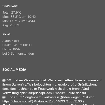
TEMPERATUR
Jetzt: 27.9°C
Max: 35.8°C um 10:42
Min: 17.7°C um 04:43
Avg: 23.9°C
SOLAR
Aktuell: 0W
Peak: 0W um 00:00
Heute: 0Wh
bei 0 Sonnenstunden
SOCIAL MEDIA
"Wir haben Wassermangel. Wehe sie gießen die eine Blume auf
ihrem Balkon"vs."Wir befeuchten mal grade große Grünflächen,
dass das nachher beim Feuerwerk nicht direkt brennt"Und
Verwaltung spielt surprisedpikachu, warum Leute das für...
…oder um Songtexte zu verbasteln ;)(Idee wegen Post von
https://chaos.social/@Natanox/117044693713053190 )