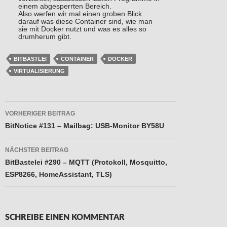
einem abgesperrten Bereich.
Also werfen wir mal einen groben Blick
darauf was diese Container sind, wie man
sie mit Docker nutzt und was es alles so
drumherum gibt.
BITBASTLEI
CONTAINER
DOCKER
VIRTUALISIERUNG
Beitragsnavigation
VORHERIGER BEITRAG
BitNotice #131 – Mailbag: USB-Monitor BY58U
NÄCHSTER BEITRAG
BitBastelei #290 – MQTT (Protokoll, Mosquitto,
ESP8266, HomeAssistant, TLS)
SCHREIBE EINEN KOMMENTAR