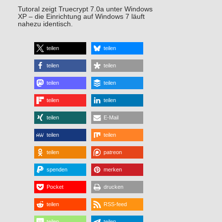
Tutoral zeigt Truecrypt 7.0a unter Windows
XP – die Einrichtung auf Windows 7 läuft
nahezu identisch.
teilen
teilen
teilen
teilen
teilen
teilen
teilen
teilen
teilen
E-Mail
teilen
teilen
teilen
patreon
spenden
merken
Pocket
drucken
teilen
RSS-feed
teilen
teilen