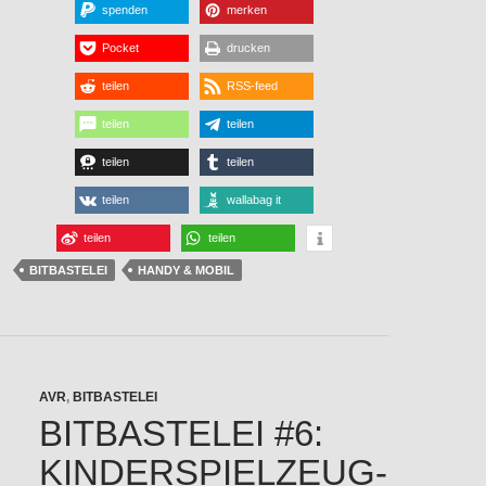
spenden
merken
Pocket
drucken
teilen
RSS-feed
teilen
teilen
teilen
teilen
teilen
wallabag it
teilen
teilen
BITBASTELEI
HANDY & MOBIL
AVR
,
BITBASTELEI
BITBASTELEI #6:
KINDERSPIELZEUG-