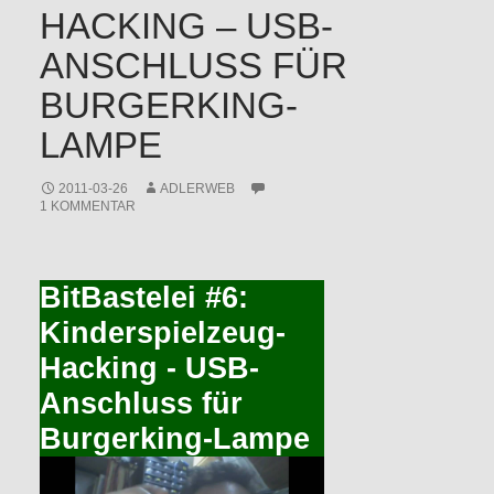
HACKING – USB-
ANSCHLUSS FÜR
BURGERKING-
LAMPE
2011-03-26
ADLERWEB
1 KOMMENTAR
BitBastelei #6:
Kinderspielzeug-
Hacking - USB-
Anschluss für
Burgerking-Lampe