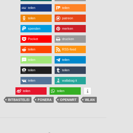
teilen
teilen
teilen
patreon
spenden
merken
Pocket
drucken
teilen
RSS-feed
teilen
teilen
teilen
teilen
teilen
wallabag it
teilen
teilen
BITBASTELEI
FONERA
OPENWRT
WLAN