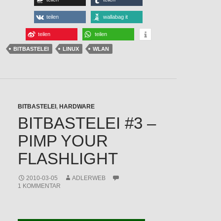
teilen
wallabag it
teilen
teilen
BITBASTELEI
LINUX
WLAN
BITBASTELEI
,
HARDWARE
BITBASTELEI #3 –
PIMP YOUR
FLASHLIGHT
2010-03-05
ADLERWEB
1 KOMMENTAR