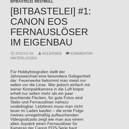
BITBASTELEI
,
RESTMÜLL
[BITBASTELEI] #1:
CANON EOS
FERNAUSLÖSER
IM EIGENBAU
2010-01-02
ADLERWEB
KOMMENTAR
HINTERLASSEN
Für Hobbyfotografen stellt der
Jahreswechsel eine besondere Gelegenheit
dar: Feuerwerke bekommt man meist nur
selten vor die Linse. Wer jedoch einfach mit
seiner Kompaktkamera in die Luft knipst
erhelt nur selten mehr als ein paar
leuchtende Flecken, für gute Fotos sind
Stativ und Fernauslöser nahezu
unabdingbar. Letzteren muss man nicht
teuer im Laden kaufen – die erste Folge
meines unregelmäßig auftauchenden
Videopodcasts zeigt wie man aus einem
alten Joystick einen Fernauslöser für
Kameras der Canon EOS-Serie baut.