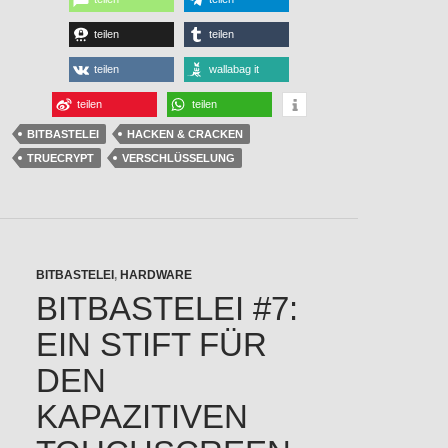
teilen
teilen
teilen
wallabag it
teilen
teilen
BITBASTELEI
HACKEN & CRACKEN
TRUECRYPT
VERSCHLÜSSELUNG
BITBASTELEI
,
HARDWARE
BITBASTELEI #7:
EIN STIFT FÜR
DEN
KAPAZITIVEN