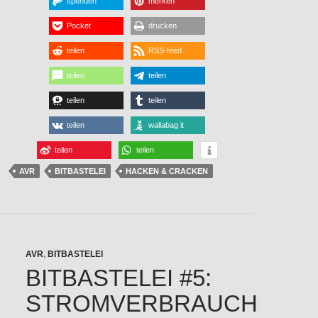
spenden
merken
Pocket
drucken
teilen
RSS-feed
teilen
teilen
teilen
teilen
teilen
wallabag it
teilen
teilen
AVR
BITBASTELEI
HACKEN & CRACKEN
AVR
,
BITBASTELEI
BITBASTELEI #5:
STROMVERBRAUCH