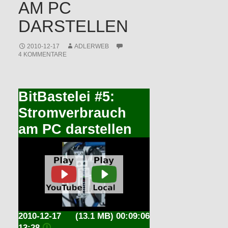
AM PC
DARSTELLEN
2010-12-17
ADLERWEB
4 KOMMENTARE
BitBastelei #5:
Stromverbrauch
am PC darstellen
2010-12-17
(13.1 MB) 00:09:06
13:28
🛈