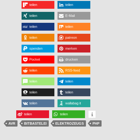
teilen
teilen
teilen
E-Mail
teilen
teilen
teilen
patreon
spenden
merken
Pocket
drucken
teilen
RSS-feed
teilen
teilen
teilen
teilen
teilen
wallabag it
teilen
teilen
AVR
BITBASTELEI
ELEKTROZEUGS
PHP