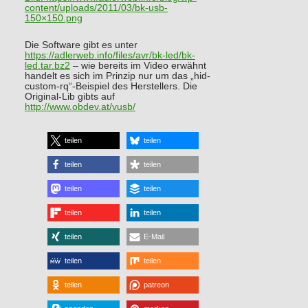
content/uploads/2011/03/bk-usb-
150×150.png
Die Software gibt es unter
https://adlerweb.info/files/avr/bk-led/bk-
led.tar.bz2
– wie bereits im Video erwähnt
handelt es sich im Prinzip nur um das „hid-
custom-rq“-Beispiel des Herstellers. Die
Original-Lib gibts auf
http://www.obdev.at/vusb/
teilen
teilen
teilen
teilen
teilen
teilen
teilen
teilen
teilen
E-Mail
teilen
teilen
teilen
patreon