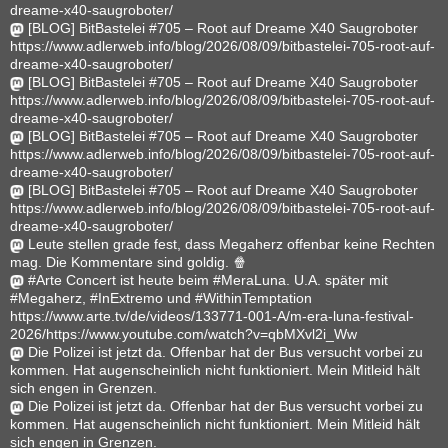
dreame-x40-saugroboter/
[BLOG] BitBastelei #705 – Root auf Dreame X40 Saugroboter
https://www.adlerweb.info/blog/2026/08/09/bitbastelei-705-root-auf-
dreame-x40-saugroboter/
[BLOG] BitBastelei #705 – Root auf Dreame X40 Saugroboter
https://www.adlerweb.info/blog/2026/08/09/bitbastelei-705-root-auf-
dreame-x40-saugroboter/
[BLOG] BitBastelei #705 – Root auf Dreame X40 Saugroboter
https://www.adlerweb.info/blog/2026/08/09/bitbastelei-705-root-auf-
dreame-x40-saugroboter/
[BLOG] BitBastelei #705 – Root auf Dreame X40 Saugroboter
https://www.adlerweb.info/blog/2026/08/09/bitbastelei-705-root-auf-
dreame-x40-saugroboter/
Leute stellen grade fest, dass Megaherz offenbar keine Rechten
mag. Die Kommentare sind goldig. 🍿
#Arte Concert ist heute beim #MeraLuna. U.A. später mit
#Megaherz, #InExtremo und #WithinTemptation
https://www.arte.tv/de/videos/133771-001-A/m-era-luna-festival-
2026/https://www.youtube.com/watch?v=qbMXvl2i_Ww
Die Polizei ist jetzt da. Offenbar hat der Bus versucht vorbei zu
kommen. Hat augenscheinlich nicht funktioniert. Mein Mitleid hält
sich engen in Grenzen.
Die Polizei ist jetzt da. Offenbar hat der Bus versucht vorbei zu
kommen. Hat augenscheinlich nicht funktioniert. Mein Mitleid hält
sich engen in Grenzen.