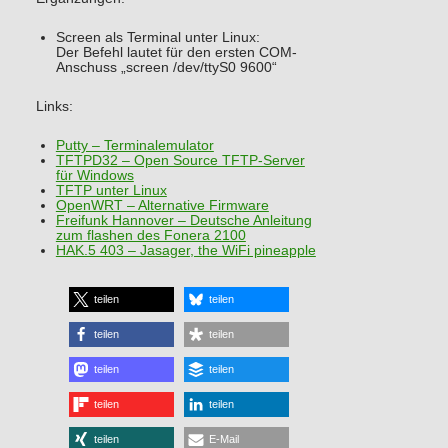
Screen als Terminal unter Linux:
Der Befehl lautet für den ersten COM-
Anschuss „screen /dev/ttyS0 9600“
Links:
Putty – Terminalemulator
TFTPD32 – Open Source TFTP-Server
für Windows
TFTP unter Linux
OpenWRT – Alternative Firmware
Freifunk Hannover – Deutsche Anleitung
zum flashen des Fonera 2100
HAK.5 403 – Jasager, the WiFi pineapple
teilen
teilen
teilen
teilen
teilen
teilen
teilen
teilen
teilen
E-Mail