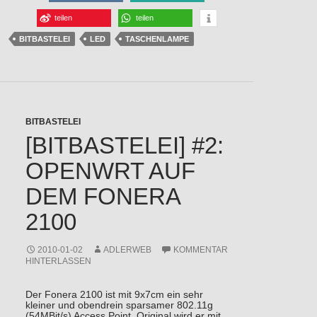
teilen
teilen
BITBASTELEI
LED
TASCHENLAMPE
BITBASTELEI
[BITBASTELEI] #2:
OPENWRT AUF
DEM FONERA
2100
2010-01-02
ADLERWEB
KOMMENTAR
HINTERLASSEN
Der Fonera 2100 ist mit 9x7cm ein sehr
kleiner und obendrein sparsamer 802.11g
(54MBit/s) Access Point. Original wird er mit