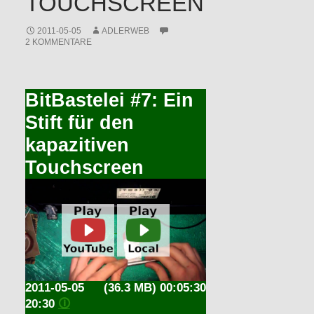
TOUCHSCREEN
2011-05-05
ADLERWEB
2 KOMMENTARE
BitBastelei #7: Ein
Stift für den
kapazitiven
Touchscreen
2011-05-05
(36.3 MB) 00:05:30
20:30
🛈