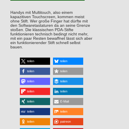
Handys mit Multitouch, also einem
kapazitiven Touchscreen, kommen meist
ohne Stift. Wer große Finger hat dürfte mit
den Softwaretastaturen da an seine Grenze
stoßen. Die klassischen PDA-Stifte
funktionieren technisch bedingt nicht mehr,
mit ein paar Resten bewaffnet lässt sich aber
ein funktionierender Stift schnell selbst
bauen.
teilen
teilen
teilen
teilen
teilen
teilen
teilen
teilen
teilen
E-Mail
teilen
teilen
teilen
patreon