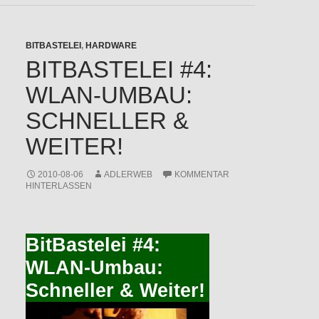
BITBASTELEI
,
HARDWARE
BITBASTELEI #4:
WLAN-UMBAU:
SCHNELLER &
WEITER!
2010-08-06
ADLERWEB
KOMMENTAR
HINTERLASSEN
BitBastelei #4:
WLAN-Umbau:
Schneller & Weiter!