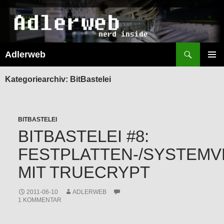
Suchen
Adlerweb
ZUM
INHALT
PRIMÄR
SPRINGEN
MENÜ
Kategoriearchiv: BitBastelei
BITBASTELEI
BITBASTELEI #8:
FESTPLATTEN-/SYSTEM
MIT TRUECRYPT
2011-06-10
ADLERWEB
1 KOMMENTAR