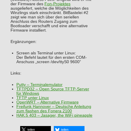
der Firmware des
Fon-Projektes
ausgeliefert, welche die Möglichkeiten des
Winzlings stark einschränkt. BitBastelei #2
zeigt wie man sich über den seriellen
Anschluss des Routers Zugang zum
Bootloader verschafft und eine alternative
Firmware installiert.
Ergänzungen:
Screen als Terminal unter Linux:
Der Befehl lautet für den ersten COM-
Anschuss „screen /dev/ttyS0 9600“
Links:
Putty – Terminalemulator
TFTPD32 – Open Source TFTP-Server
für Windows
TFTP unter Linux
OpenWRT – Alternative Firmware
Freifunk Hannover – Deutsche Anleitung
zum flashen des Fonera 2100
HAK.5 403 – Jasager, the WiFi pineapple
teilen
teilen