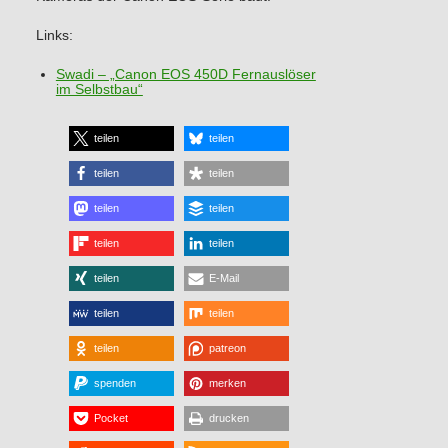
Links:
Swadi – „Canon EOS 450D Fernauslöser
im Selbstbau“
teilen
teilen
teilen
teilen
teilen
teilen
teilen
teilen
teilen
E-Mail
teilen
teilen
teilen
patreon
spenden
merken
Pocket
drucken