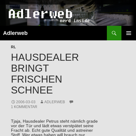
Suchen
Adlerweb
ZUM
INHALT
PRIMÄR
SPRINGEN
RL
MENÜ
HAUSDEALER
BRINGT
FRISCHEN
SCHNEE
2006-03-03
ADLERWEB
1 KOMMENTAR
Tjaja, Hausdealer Petrus steht nämlich grade
vor der Tür und lädt etwas verstpätet seine
Fracht ab. Echt gute Qualität und astreiner
Stoff. Wer etwas haben will brauch nur