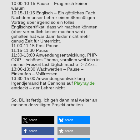
10:00-10:15 Pause – Frag mich keiner
warum
10:15-11:15 Englisch – Ein göttliches Fach.
Nachdem unser Lehrer einen 45minütigen
Vortrag über irgend so ein tolles
Englischzertifikat, dass wir machen könnten
(aber vermutlich keiner machen wird)
gehalten hat war dann leider nicht mehr
genug Zeit für Unterricht.
11:00-11:15 Fast Pause
11:15-11:30 Pause
11:30-13:00 Anwendungsentwicklung. PHP-
OOP – schönes Thema, vorallem weil ichs in
meiner Freizeit fast täglich mache -> ZZzz..
13:00-13:30 Wachwerden – Pause –
Einkaufen – Vollfressen
13:30-15:00 Anwendungsentwicklung.
Irgendjemand hat Cannons auf
Playray.de
entdeckt – der Lehrer nicht
So, DL ist fertig, ich geh dann mal weiter an
meinem derzeitigen Projekt arbeiten
teilen
teilen
teilen
teilen