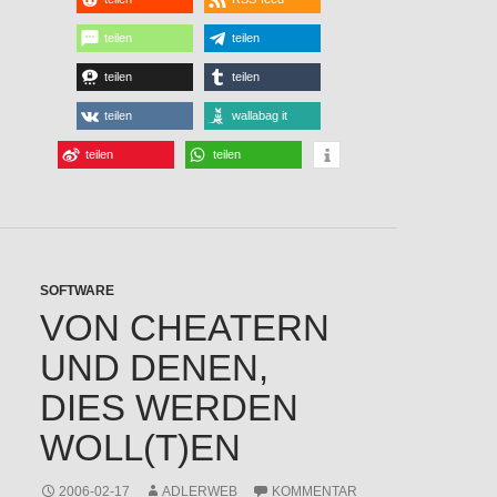
teilen
teilen
teilen
teilen
teilen
wallabag it
teilen
teilen
SOFTWARE
VON CHEATERN
UND DENEN,
DIES WERDEN
WOLL(T)EN
2006-02-17
ADLERWEB
KOMMENTAR