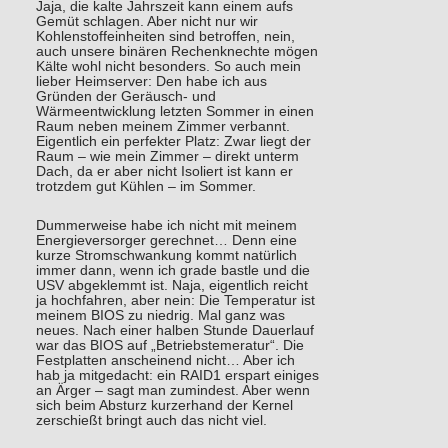
Jaja, die kalte Jahrszeit kann einem aufs
Gemüt schlagen. Aber nicht nur wir
Kohlenstoffeinheiten sind betroffen, nein,
auch unsere binären Rechenknechte mögen
Kälte wohl nicht besonders. So auch mein
lieber Heimserver: Den habe ich aus
Gründen der Geräusch- und
Wärmeentwicklung letzten Sommer in einen
Raum neben meinem Zimmer verbannt.
Eigentlich ein perfekter Platz: Zwar liegt der
Raum – wie mein Zimmer – direkt unterm
Dach, da er aber nicht Isoliert ist kann er
trotzdem gut Kühlen – im Sommer.
Dummerweise habe ich nicht mit meinem
Energieversorger gerechnet… Denn eine
kurze Stromschwankung kommt natürlich
immer dann, wenn ich grade bastle und die
USV abgeklemmt ist. Naja, eigentlich reicht
ja hochfahren, aber nein: Die Temperatur ist
meinem BIOS zu niedrig. Mal ganz was
neues. Nach einer halben Stunde Dauerlauf
war das BIOS auf „Betriebstemeratur“. Die
Festplatten anscheinend nicht… Aber ich
hab ja mitgedacht: ein RAID1 erspart einiges
an Ärger – sagt man zumindest. Aber wenn
sich beim Absturz kurzerhand der Kernel
zerschießt bringt auch das nicht viel.