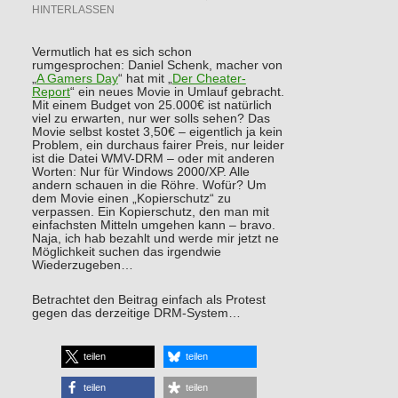
HINTERLASSEN
Vermutlich hat es sich schon
rumgesprochen: Daniel Schenk, macher von
„
A Gamers Day
“ hat mit „
Der Cheater-
Report
“ ein neues Movie in Umlauf gebracht.
Mit einem Budget von 25.000€ ist natürlich
viel zu erwarten, nur wer solls sehen? Das
Movie selbst kostet 3,50€ – eigentlich ja kein
Problem, ein durchaus fairer Preis, nur leider
ist die Datei WMV-DRM – oder mit anderen
Worten: Nur für Windows 2000/XP. Alle
andern schauen in die Röhre. Wofür? Um
dem Movie einen „Kopierschutz“ zu
verpassen. Ein Kopierschutz, den man mit
einfachsten Mitteln umgehen kann – bravo.
Naja, ich hab bezahlt und werde mir jetzt ne
Möglichkeit suchen das irgendwie
Wiederzugeben…
Betrachtet den Beitrag einfach als Protest
gegen das derzeitige DRM-System…
teilen
teilen
teilen
teilen