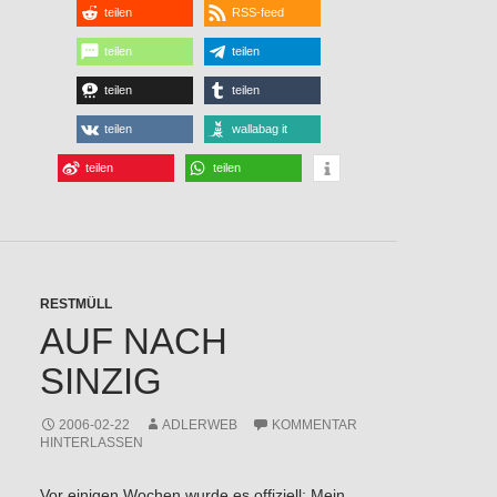
teilen
RSS-feed
teilen
teilen
teilen
teilen
teilen
wallabag it
teilen
teilen
RESTMÜLL
AUF NACH
SINZIG
2006-02-22
ADLERWEB
KOMMENTAR
HINTERLASSEN
Vor einigen Wochen wurde es offiziell: Mein