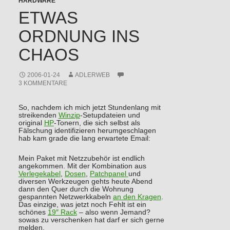
HARDWARE
ETWAS
ORDNUNG INS
CHAOS
2006-01-24
ADLERWEB
3 KOMMENTARE
So, nachdem ich mich jetzt Stundenlang mit
streikenden
Winzip
-Setupdateien und
original
HP
-Tonern, die sich selbst als
Fälschung identifizieren herumgeschlagen
hab kam grade die lang erwartete Email:
Mein Paket mit Netzzubehör ist endlich
angekommen. Mit der Kombination aus
Verlegekabel
,
Dosen
,
Patchpanel
und
diversen Werkzeugen gehts heute Abend
dann den Quer durch die Wohnung
gespannten Netzwerkkabeln
an den Kragen
.
Das einzige, was jetzt noch Fehlt ist ein
schönes
19″ Rack
– also wenn Jemand?
sowas zu verschenken hat darf er sich gerne
melden.