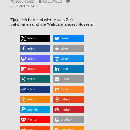
2006-02-22
ADLERWEB
2 KOMMENTARE
Tjaja, ich hab mal wieder was Zeit
bekommen und die Webcam angeschlossen.
teilen
teilen
teilen
teilen
teilen
teilen
teilen
teilen
teilen
E-Mail
teilen
teilen
teilen
patreon
spenden
merken
Pocket
drucken
teilen
RSS-feed