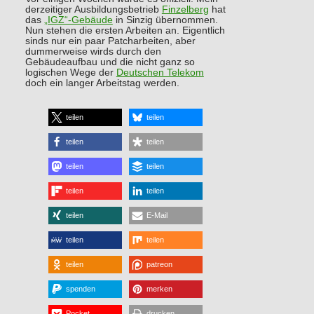
derzeitiger Ausbildungsbetrieb
Finzelberg
hat
das
„IGZ“-Gebäude
in Sinzig übernommen.
Nun stehen die ersten Arbeiten an. Eigentlich
sinds nur ein paar Patcharbeiten, aber
dummerweise wirds durch den
Gebäudeaufbau und die nicht ganz so
logischen Wege der
Deutschen Telekom
doch ein langer Arbeitstag werden.
teilen
teilen
teilen
teilen
teilen
teilen
teilen
teilen
teilen
E-Mail
teilen
teilen
teilen
patreon
spenden
merken
Pocket
drucken