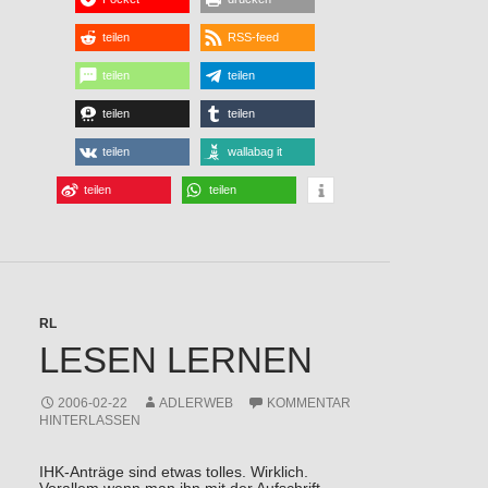
teilen
RSS-feed
teilen
teilen
teilen
teilen
teilen
wallabag it
teilen
teilen
RL
LESEN LERNEN
2006-02-22
ADLERWEB
KOMMENTAR
HINTERLASSEN
IHK-Anträge sind etwas tolles. Wirklich.