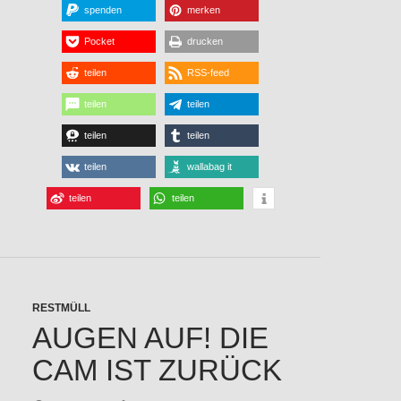
spenden
merken
Pocket
drucken
teilen
RSS-feed
teilen
teilen
teilen
teilen
teilen
wallabag it
teilen
teilen
RESTMÜLL
AUGEN AUF! DIE
CAM IST ZURÜCK