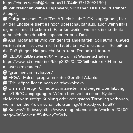
https://chaos.social/@Natanox/117044693713053190 )
Wir brauchen keine Flugabwehr, wir haben DHL und Busfahrer.
#Leipzig
Obligatorisches Foto "Der #Rhein ist tief". OK, zugegeben, hier
an der Engstelle sieht es noch überschaubar aus, auch wenn links
eigentlich nicht trocken ist. Paar km weiter, wenn es in die Breite
geht, sieht das deutlich imposanter aus. Da k...
Aha. Mofafahrer wird von der Pol angehalten. Soll aufm Fußweg
weiterfahren. "Ist zwar nicht erlaubt aber wäre sicherer". Scheiß auf
die Fußgänger, Hauptsache Auto kann Tempolimit fahren.
[BLOG] BitBastelei #704 – In-Ear mit Wasserschaden
https://www.adlerweb.info/blog/2026/08/02/bitbastelei-704-in-ear-
mit-wasserschaden/
*grummelt in Frühsport*
FPGA - Falsch programmierter Geraffel-Adapter.
"Die Möpse liegen noch da"#haxkoleaks
Grrrrrrr. Fertig-PC heute zum zweiten mal wegen Überhitzung
mit >105°C ausgegangen. Würde Lenovo bei einem System
vielleicht vernünftige Kühlung oder wenigstens Throttling verbauen,
wenn man die Kisten schon als Gaming/AI-Ready verkauft? -.-
Subway? Subway.https://www.magentamusik.de/wacken-2026/?
stage=0#Wacken #SubwayToSally