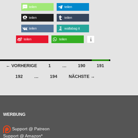
teilen
teilen
teilen
teilen
teilen
wallabag it
teilen
teilen
Beitragsnavigation
← VORHERIGE
1
…
190
191
192
…
194
NÄCHSTE →
WERBUNG
Support @ Patreon
Support @ Amazon*