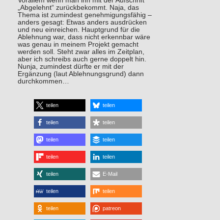
Vorallem wenn man ihn mit der Aufschrift
„Abgelehnt“ zurückbekommt. Naja, das
Thema ist zumindest genehmigungsfähig –
anders gesagt: Etwas anders ausdrücken
und neu einreichen. Hauptgrund für die
Ablehnung war, dass nicht erkennbar wäre
was genau in meinem Projekt gemacht
werden soll. Steht zwar alles im Zeitplan,
aber ich schreibs auch gerne doppelt hin.
Nunja, zumindest dürfte er mit der
Ergänzung (laut Ablehnungsgrund) dann
durchkommen…
teilen
teilen
teilen
teilen
teilen
teilen
teilen
teilen
teilen
E-Mail
teilen
teilen
teilen
patreon