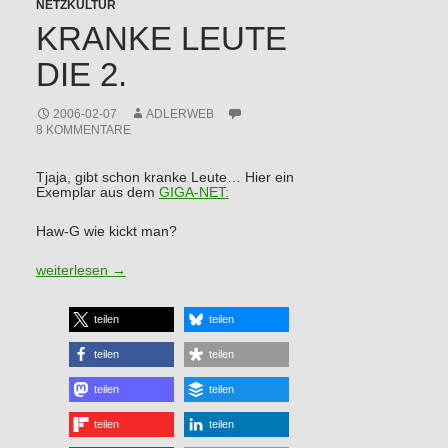
NETZKULTUR
KRANKE LEUTE
DIE 2.
2006-02-07
ADLERWEB
8 KOMMENTARE
Tjaja, gibt schon kranke Leute… Hier ein
Exemplar aus dem
GIGA-NET:
Haw-G wie kickt man?
Kranke Leute die 2.
weiterlesen
→
teilen
teilen
teilen
teilen
teilen
teilen
teilen
teilen