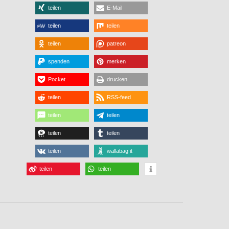
teilen
E-Mail
teilen
teilen
teilen
patreon
spenden
merken
Pocket
drucken
teilen
RSS-feed
teilen
teilen
teilen
teilen
teilen
wallabag it
teilen
teilen