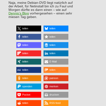
Naja, meine Debian-DVD liegt natürlich auf
der Arbeit, für Netinstall bin ich zu Faul und
Morgen dürfte es dann einen – wie auf
Dennis’s Blog
vorhergesehen – einen sehr
miesen Tag geben.
teilen
teilen
teilen
teilen
teilen
teilen
teilen
teilen
teilen
E-Mail
teilen
teilen
teilen
patreon
spenden
merken
Pocket
drucken
teilen
RSS-feed