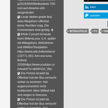
g/2026/08/09/bitbastelei-705-
teilen
root-auf-dreame-x40-
saugroboter/
spenden
Leute stellen grade fest,
dass Megaherz offenbar
keine Rechten mag. Die
Kommentare sind goldig. 🍿
BITBASTELEI
F3
FA
#Arte Concert ist heute
beim #MeraLuna. U.A. später
mit #Megaherz, #InExtremo
und #WithinTemptation
https://www.arte.tv/de/videos/
133771-001-A/m-era-luna-
festival-
2026/https://www.youtube.co
m/watch?v=qbMXvl2i_Ww
Die Polizei ist jetzt da.
Offenbar hat der Bus versucht
vorbei zu kommen. Hat
augenscheinlich nicht
funktioniert. Mein Mitleid hält
sich engen in Grenzen.
Die Polizei ist jetzt da.
Offenbar hat der Bus versucht