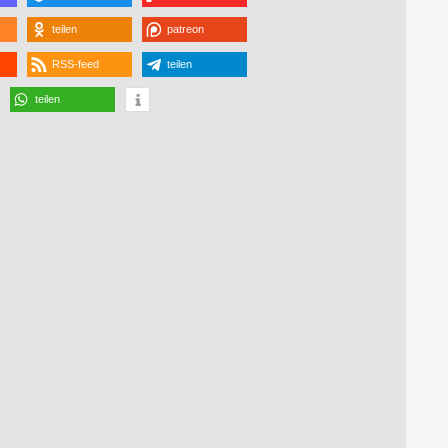
teilen
patreon
RSS-feed
teilen
teilen