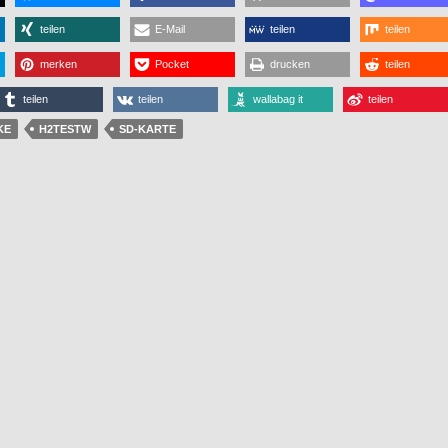
teilen
E-Mail
teilen
teilen
merken
Pocket
drucken
teilen
teilen
teilen
wallabag it
teilen
KE
H2TESTW
SD-KARTE