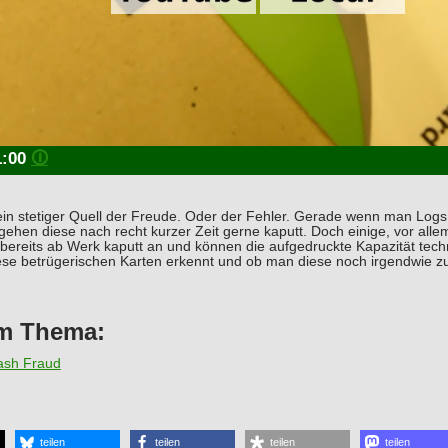
1:00
🛈
ein stetiger Quell der Freude. Oder der Fehler. Gerade wenn man Log
gehen diese nach recht kurzer Zeit gerne kaputt. Doch einige, vor all
ereits ab Werk kaputt an und können die aufgedruckte Kapazität techn
ese betrügerischen Karten erkennt und ob man diese noch irgendwie zum
m Thema:
lash Fraud
teilen
teilen
teilen
teilen