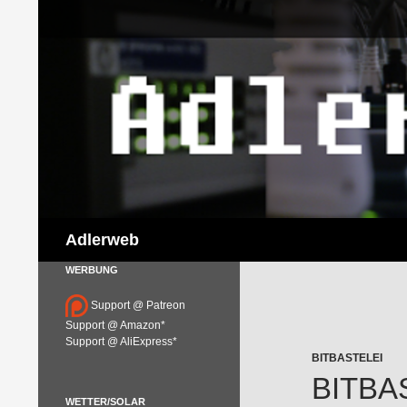
Suchen
Adlerweb
WERBUNG
Support @ Patreon
Support @ Amazon*
Support @ AliExpress*
BITBASTELEI
BITBA
WETTER/SOLAR