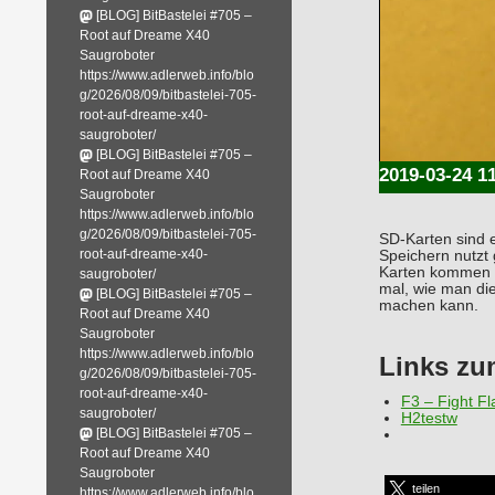
[BLOG] BitBastelei #705 –
Root auf Dreame X40
Saugroboter
https://www.adlerweb.info/blo
g/2026/08/09/bitbastelei-705-
root-auf-dreame-x40-
saugroboter/
[BLOG] BitBastelei #705 –
2019-03-24 1
Root auf Dreame X40
Saugroboter
https://www.adlerweb.info/blo
g/2026/08/09/bitbastelei-705-
SD-Karten sind 
root-auf-dreame-x40-
Speichern nutzt 
Karten kommen b
saugroboter/
mal, wie man di
[BLOG] BitBastelei #705 –
machen kann.
Root auf Dreame X40
Saugroboter
https://www.adlerweb.info/blo
Links zu
g/2026/08/09/bitbastelei-705-
root-auf-dreame-x40-
F3 – Fight F
saugroboter/
H2testw
[BLOG] BitBastelei #705 –
Root auf Dreame X40
Saugroboter
teilen
https://www.adlerweb.info/blo