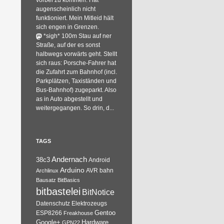
vorbei zu kommen. Hat
augenscheinlich nicht
funktioniert. Mein Mitleid hält
sich engen in Grenzen.
*sigh* 100m Stau auf ner
Straße, auf der es sonst
halbwegs vorwärts geht. Stellt
sich raus: Porsche-Fahrer hat
die Zufahrt zum Bahnhof (incl.
Parkplätzen, Taxiständen und
Bus-Bahnhof) zugeparkt. Also
as in Auto abgestellt und
weitergegangen. So drin, d...
TAGS
Andernach
38c3
Android
Arduino
AVR
bahn
Archlinux
Bausatz
BitBasics
bitbastelei
BitNotice
Datenschutz
Elektrozeugs
Gentoo
ESP8266
Freakhouse
Google+
Hardware
GPN22