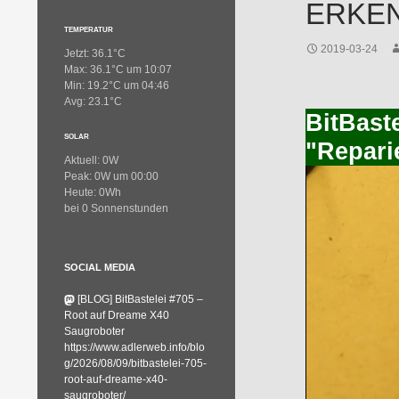
ERKEN
TEMPERATUR
2019-03-24
Jetzt: 36.1°C
Max: 36.1°C um 10:07
Min: 19.2°C um 04:46
Avg: 23.1°C
BitBast
SOLAR
"Repari
Aktuell: 0W
Peak: 0W um 00:00
Heute: 0Wh
bei 0 Sonnenstunden
SOCIAL MEDIA
[BLOG] BitBastelei #705 –
Root auf Dreame X40
Saugroboter
https://www.adlerweb.info/blo
g/2026/08/09/bitbastelei-705-
root-auf-dreame-x40-
saugroboter/