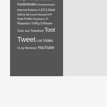
haxkoleaks
HomeAssistant
Linux
Internet
Koblenz
LED
mdrza
Microsoft
Netzteil
PHP
Plaidt
Politik
Raspberry Pi
Reparatur
Software
Saffig
Toot
Teardown
Solar
tdoh
Tweet
Video
USB
YouTube
VLog
Windows