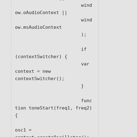
			wind
ow.oAudioContext ||

			wind
ow.msAudioContext

			);

			if 
(contextSwitcher) {

			var 
context = new 
contextSwitcher();

			}

			func
tion toneStart(freq1, freq2) 
{

osc1 = 