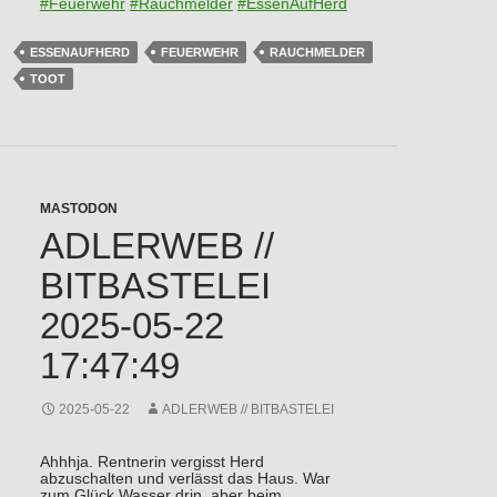
#
Feuerwehr
#
Rauchmelder
#
EssenAufHerd
ESSENAUFHERD
FEUERWEHR
RAUCHMELDER
TOOT
MASTODON
ADLERWEB //
BITBASTELEI
2025-05-22
17:47:49
2025-05-22
ADLERWEB // BITBASTELEI
Ahhhja. Rentnerin vergisst Herd
abzuschalten und verlässt das Haus. War
zum Glück Wasser drin, aber beim