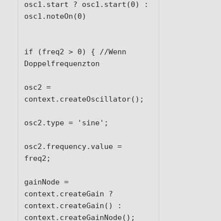
osc1.start ? osc1.start(0) : 
osc1.noteOn(0)

if (freq2 > 0) { //Wenn 
Doppelfrequenzton

osc2 = 
context.createOscillator();

osc2.type = 'sine';

osc2.frequency.value = 
freq2;

gainNode = 
context.createGain ? 
context.createGain() : 
context.createGainNode();
