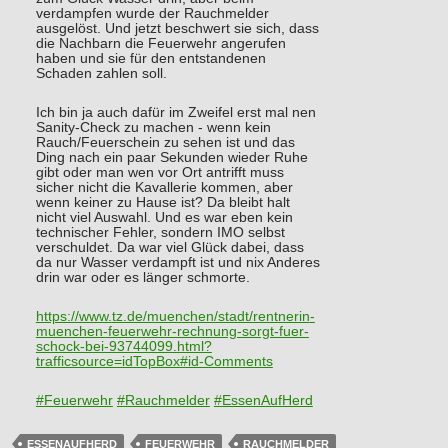
verdampfen wurde der Rauchmelder
ausgelöst. Und jetzt beschwert sie sich, dass
die Nachbarn die Feuerwehr angerufen
haben und sie für den entstandenen
Schaden zahlen soll.
Ich bin ja auch dafür im Zweifel erst mal nen
Sanity-Check zu machen - wenn kein
Rauch/Feuerschein zu sehen ist und das
Ding nach ein paar Sekunden wieder Ruhe
gibt oder man wen vor Ort antrifft muss
sicher nicht die Kavallerie kommen, aber
wenn keiner zu Hause ist? Da bleibt halt
nicht viel Auswahl. Und es war eben kein
technischer Fehler, sondern IMO selbst
verschuldet. Da war viel Glück dabei, dass
da nur Wasser verdampft ist und nix Anderes
drin war oder es länger schmorte.
https://www.
tz.de/muenchen/stadt/rentnerin
-
muenchen-feuerwehr-rechnung-sorgt-fuer-
schock-bei-93744099.html?
trafficsource=idTopBox#id-Comments
#
Feuerwehr
#
Rauchmelder
#
EssenAufHerd
ESSENAUFHERD
FEUERWEHR
RAUCHMELDER