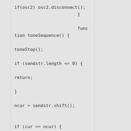
if(osc2) osc2.disconnect();

			}

			func
tion toneSequence() {

toneStop();

if (sendstr.length <= 0) {

return;

}

ncur = sendstr.shift();

if (cur == ncur) {
