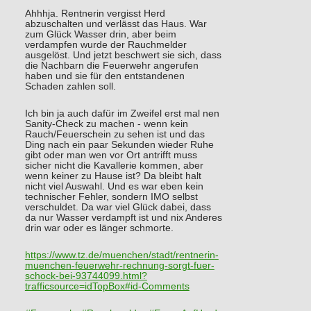
Ahhhja. Rentnerin vergisst Herd
abzuschalten und verlässt das Haus. War
zum Glück Wasser drin, aber beim
verdampfen wurde der Rauchmelder
ausgelöst. Und jetzt beschwert sie sich, dass
die Nachbarn die Feuerwehr angerufen
haben und sie für den entstandenen
Schaden zahlen soll.
Ich bin ja auch dafür im Zweifel erst mal nen
Sanity-Check zu machen - wenn kein
Rauch/Feuerschein zu sehen ist und das
Ding nach ein paar Sekunden wieder Ruhe
gibt oder man wen vor Ort antrifft muss
sicher nicht die Kavallerie kommen, aber
wenn keiner zu Hause ist? Da bleibt halt
nicht viel Auswahl. Und es war eben kein
technischer Fehler, sondern IMO selbst
verschuldet. Da war viel Glück dabei, dass
da nur Wasser verdampft ist und nix Anderes
drin war oder es länger schmorte.
https://www.
tz.de/muenchen/stadt/rentnerin
-
muenchen-feuerwehr-rechnung-sorgt-fuer-
schock-bei-93744099.html?
trafficsource=idTopBox#id-Comments