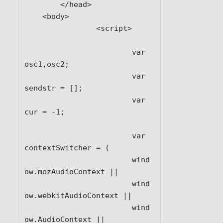
	</head>

    <body>	

		<script>

			var 
osc1,osc2;

			var 
sendstr = [];

			var 
cur = -1;

			var 
contextSwitcher = (

			wind
ow.mozAudioContext ||

			wind
ow.webkitAudioContext ||

			wind
ow.AudioContext ||
