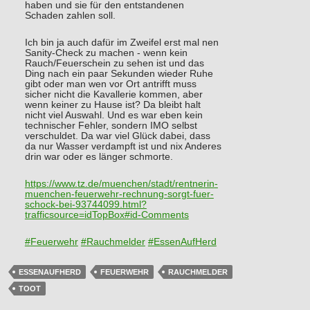
haben und sie für den entstandenen
Schaden zahlen soll.
Ich bin ja auch dafür im Zweifel erst mal nen
Sanity-Check zu machen - wenn kein
Rauch/Feuerschein zu sehen ist und das
Ding nach ein paar Sekunden wieder Ruhe
gibt oder man wen vor Ort antrifft muss
sicher nicht die Kavallerie kommen, aber
wenn keiner zu Hause ist? Da bleibt halt
nicht viel Auswahl. Und es war eben kein
technischer Fehler, sondern IMO selbst
verschuldet. Da war viel Glück dabei, dass
da nur Wasser verdampft ist und nix Anderes
drin war oder es länger schmorte.
https://www.
tz.de/muenchen/stadt/rentnerin
-
muenchen-feuerwehr-rechnung-sorgt-fuer-
schock-bei-93744099.html?
trafficsource=idTopBox#id-Comments
#
Feuerwehr
#
Rauchmelder
#
EssenAufHerd
ESSENAUFHERD
FEUERWEHR
RAUCHMELDER
TOOT