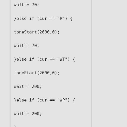
wait = 70;

}else if (cur == "R") {

toneStart(2600,0);

wait = 70;

}else if (cur == "WT") {

toneStart(2600,0);

wait = 200;

}else if (cur == "WP") {

wait = 200;
