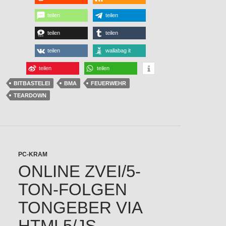
teilen
teilen
teilen
teilen
teilen
wallabag it
teilen
teilen
BITBASTELEI
BMA
FEUERWEHR
TEARDOWN
PC-KRAM
ONLINE ZVEI/5-
TON-FOLGEN
TONGEBER VIA
HTML5/JS