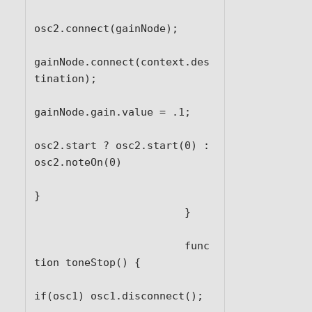
osc2.connect(gainNode);

gainNode.connect(context.des
tination);

gainNode.gain.value = .1;

osc2.start ? osc2.start(0) : 
osc2.noteOn(0)

}

			}

			func
tion toneStop() {

if(osc1) osc1.disconnect();
