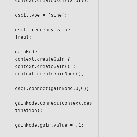
context.createOscillator();

osc1.type = 'sine';

osc1.frequency.value = 
freq1;

gainNode = 
context.createGain ? 
context.createGain() : 
context.createGainNode();

osc1.connect(gainNode,0,0);

gainNode.connect(context.des
tination);

gainNode.gain.value = .1;
