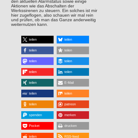
den aktuellen Alarmstatus sowie einige
Aktionen wie das Abschalten der
Werkssirenen zu steuern. Ein solches ist mir
hier zugeflogen, also schauen wir mal rein
und prüfen, ob man das Ganze anderweitig
weiternutzen kann.
teilen
teilen
teilen
teilen
teilen
teilen
teilen
teilen
teilen
E-Mail
teilen
teilen
teilen
patreon
spenden
merken
Pocket
drucken
teilen
RSS-feed