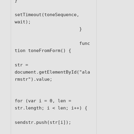
}

setTimeout(toneSequence, 
wait);

			}

			func
tion toneFromForm() {

str = 
document.getElementById("ala
rmstr").value;

for (var i = 0, len = 
str.length; i < len; i++) {

sendstr.push(str[i]);
