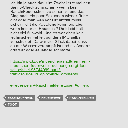
Ich bin ja auch dafür im Zweifel erst mal nen
Sanity-Check zu machen - wenn kein
Rauch/Feuerschein zu sehen ist und das
Ding nach ein paar Sekunden wieder Ruhe
gibt oder man wen vor Ort antrifft muss
sicher nicht die Kavallerie kommen, aber
wenn keiner zu Hause ist? Da bleibt halt
nicht viel Auswahl. Und es war eben kein
technischer Fehler, sondern IMO selbst
verschuldet. Da war viel Glück dabei, dass
da nur Wasser verdampft ist und nix Anderes
drin war oder es länger schmorte.
https://www.
tz.de/muenchen/stadt/rentnerin
-
muenchen-feuerwehr-rechnung-sorgt-fuer-
schock-bei-93744099.html?
trafficsource=idTopBox#id-Comments
#
Feuerwehr
#
Rauchmelder
#
EssenAufHerd
ESSENAUFHERD
FEUERWEHR
RAUCHMELDER
TOOT