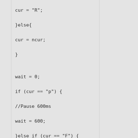
cur = "R";

}else{

cur = ncur;

}

wait = 0;

if (cur == "p") {

//Pause 600ms

wait = 600;

}else if (cur == "F") {
