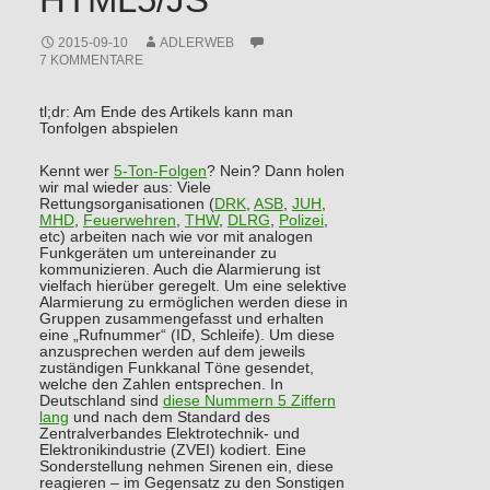
2015-09-10
ADLERWEB
7 KOMMENTARE
tl;dr: Am Ende des Artikels kann man
Tonfolgen abspielen
Kennt wer
5-Ton-Folgen
? Nein? Dann holen
wir mal wieder aus: Viele
Rettungsorganisationen (
DRK
,
ASB
,
JUH
,
MHD
,
Feuerwehren
,
THW
,
DLRG
,
Polizei
,
etc) arbeiten nach wie vor mit analogen
Funkgeräten um untereinander zu
kommunizieren. Auch die Alarmierung ist
vielfach hierüber geregelt. Um eine selektive
Alarmierung zu ermöglichen werden diese in
Gruppen zusammengefasst und erhalten
eine „Rufnummer“ (ID, Schleife). Um diese
anzusprechen werden auf dem jeweils
zuständigen Funkkanal Töne gesendet,
welche den Zahlen entsprechen. In
Deutschland sind
diese Nummern 5 Ziffern
lang
und nach dem Standard des
Zentralverbandes Elektrotechnik- und
Elektronikindustrie (ZVEI) kodiert. Eine
Sonderstellung nehmen Sirenen ein, diese
reagieren – im Gegensatz zu den Sonstigen