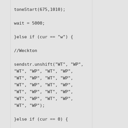
toneStart(675,1010);

wait = 5000;

}else if (cur == "w") {

//Weckton

sendstr.unshift("WT", "WP", 
"WT", "WP", "WT", "WP", 
"WT", "WP", "WT", "WP", 
"WT", "WP", "WT", "WP", 
"WT", "WP", "WT", "WP", 
"WT", "WP", "WT", "WP", 
"WT", "WP");

}else if (cur == 0) {
