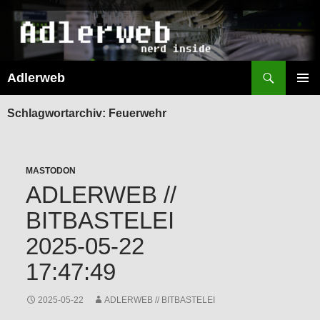
Suchen
Adlerweb
ZUM
INHALT
PRIMÄR
SPRINGEN
MENÜ
Schlagwortarchiv: Feuerwehr
MASTODON
ADLERWEB //
BITBASTELEI
2025-05-22
17:47:49
2025-05-22
ADLERWEB // BITBASTELEI