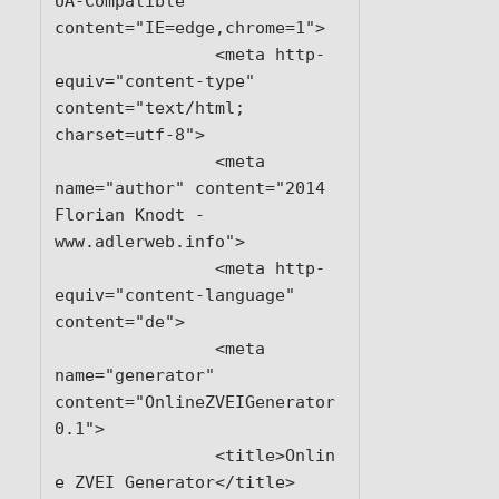
UA-Compatible" 
content="IE=edge,chrome=1">

		<meta http-
equiv="content-type" 
content="text/html; 
charset=utf-8">

		<meta 
name="author" content="2014 
Florian Knodt - 
www.adlerweb.info">

		<meta http-
equiv="content-language" 
content="de">

		<meta 
name="generator" 
content="OnlineZVEIGenerator 
0.1">

		<title>Onlin
e ZVEI Generator</title>
