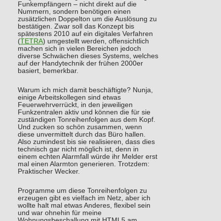
Funkempfängern – nicht direkt auf die
Nummern, sondern benötigen einen
zusätzlichen Doppelton um die Auslösung zu
bestätigen. Zwar soll das Konzept bis
spätestens 2010 auf ein digitales Verfahren
(
TETRA
) umgestellt werden, offensichtlich
machen sich in vielen Bereichen jedoch
diverse Schwächen dieses Systems, welches
auf der Handytechnik der frühen 2000er
basiert, bemerkbar.
Warum ich mich damit beschäftigte? Nunja,
einige Arbeitskollegen sind etwas
Feuerwehrverrückt, in den jeweiligen
Funkzentralen aktiv und können die für sie
zuständigen Tonreihenfolgen aus dem Kopf.
Und zucken so schön zusammen, wenn
diese unvermittelt durch das Büro hallen.
Also zumindest bis sie realisieren, dass dies
technisch gar nicht möglich ist, denn in
einem echten Alarmfall würde ihr Melder erst
mal einen Alarmton generieren. Trotzdem:
Praktischer Wecker.
Programme um diese Tonreihenfolgen zu
erzeugen gibt es vielfach im Netz, aber ich
wollte halt mal etwas Anderes, flexibel sein
und war ohnehin für meine
Wohnungsbeschallung mit HTML5 am