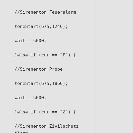
//Sirenenton Feueralarm

toneStart(675,1240);

wait = 5000;

}else if (cur == "P") {

//Sirenenton Probe

toneStart(675,1860);

wait = 5000;

}else if (cur == "Z") {

//Sirenenton Zivilschutz 