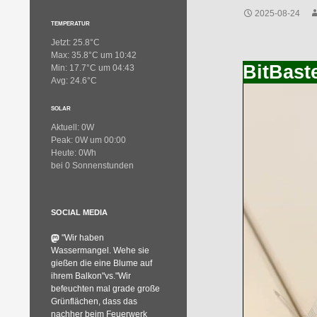
2025-08-24
TEMPERATUR
Jetzt: 25.8°C
Max: 35.8°C um 10:42
BitBast
Min: 17.7°C um 04:43
Avg: 24.6°C
SOLAR
Aktuell: 0W
Peak: 0W um 00:00
Heute: 0Wh
bei 0 Sonnenstunden
SOCIAL MEDIA
"Wir haben
Wassermangel. Wehe sie
gießen die eine Blume auf
ihrem Balkon"vs."Wir
befeuchten mal grade große
Grünflächen, dass das
nachher beim Feuerwerk