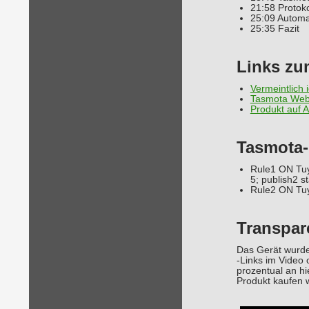
21:58 Protoko
25:09 Automa
25:35 Fazit
Links zu
Vermeintlich 
Tasmota Web 
Produkt auf
Tasmota-
Rule1 ON Tu
5; publish2
Rule2 ON Tu
Transpar
Das Gerät wurde
-Links im Video
prozentual an hi
Produkt kaufen w