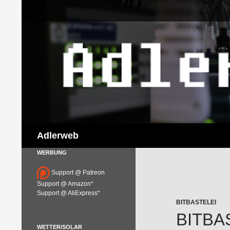
Suchen
Adlerweb
WERBUNG
Support @ Patreon
Support @ Amazon*
Support @ AliExpress*
BITBASTELEI
BITBA
WETTER/SOLAR