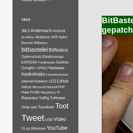
Ready verkauft? -.-
BitBast
TAGS
gepatc
Andernach
38c3
Android
Arduino
AVR
bahn
Archlinux
Bausatz
BitBasics
bitbastelei
BitNotice
Datenschutz
Elektrozeugs
Gentoo
ESP8266
Freakhouse
Google+
Hardware
GPN22
haxkoleaks
HomeAssistant
Linux
Internet
Koblenz
LED
mdrza
Microsoft
Netzteil
PHP
Plaidt
Politik
Raspberry Pi
Reparatur
Software
Saffig
Toot
Teardown
Solar
tdoh
Tweet
Video
USB
YouTube
VLog
Windows