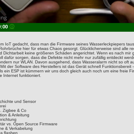
0:00
🛈
em IoT gedacht, dass man die Firmware seines Wasserleckpiepers tau
hrbrüche hier für etwas Chaos gesorgt. Glücklicherweise sind alle re
 Dichtarbeit keine größeren Schäden angerichtet. Wenn es nach mir geh
l dafür sorgen, dass die Defekte nicht mehr nur zufällig entdeckt werde
ondern nur WLAN. Davon ausgehend, dass Wasseralarm nicht so oft auft
it der Software des Herstellers ist das Gerät schnell Funktionsbereit 
ls ein ESP ist kümmern wir uns doch gleich auch noch um eine freie F
nternet funktioniert.
chichte und Sensor
erei
s. Zigbee & Co
ation & Anleitung
nrichtung
etär vs. Open Source Firmware
he & Verkabelung
a flashen