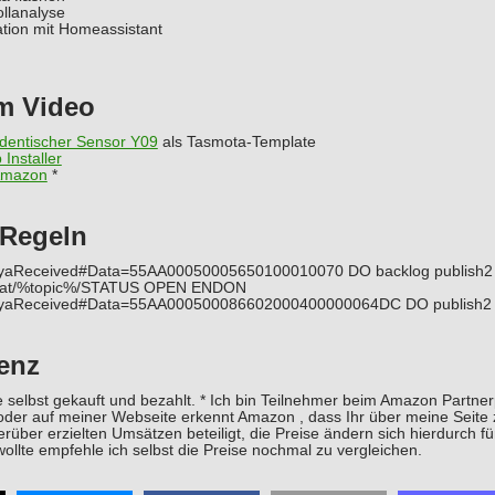
llanalyse
tion mit Homeassistant
m Video
identischer Sensor Y09
als Tasmota-Template
Installer
 Amazon
*
Regeln
yaReceived#Data=55AA00050005650100010070 DO backlog publish2 
 stat/%topic%/STATUS OPEN ENDON
yaReceived#Data=55AA000500086602000400000064DC DO publish2 
enz
 selbst gekauft und bezahlt. * Ich bin Teilnehmer beim Amazon Part
 oder auf meiner Webseite erkennt Amazon , dass Ihr über meine Seite
erüber erzielten Umsätzen beteiligt, die Preise ändern sich hierdurch für
ollte empfehle ich selbst die Preise nochmal zu vergleichen.