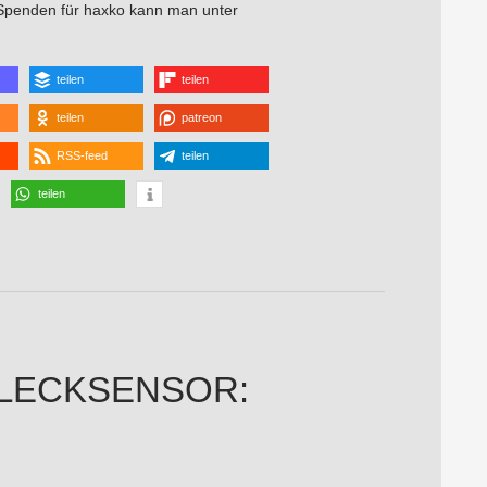
Spenden für haxko kann man unter
teilen
teilen
teilen
patreon
RSS-feed
teilen
teilen
RLECKSENSOR: