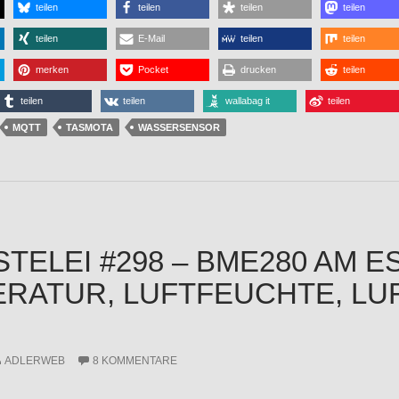
teilen
teilen
teilen
teilen
teilen
E-Mail
teilen
teilen
merken
Pocket
drucken
teilen
teilen
teilen
wallabag it
teilen
MQTT
TASMOTA
WASSERSENSOR
STELEI #298 – BME280 AM E
RATUR, LUFTFEUCHTE, LU
ADLERWEB
8 KOMMENTARE