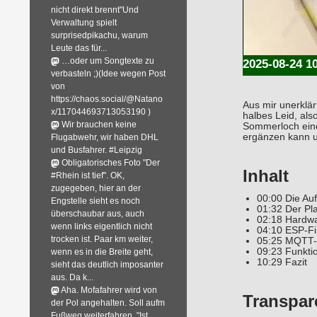
nicht direkt brennt"Und
Verwaltung spielt
surprisedpikachu, warum
Leute das für...
…oder um Songtexte zu
2025-08-24 1
verbasteln ;)(Idee wegen Post
von
https://chaos.social/@Natano
Aus mir unerklä
x/117044693713053190 )
halbes Leid, als
Wir brauchen keine
Sommerloch eine
ergänzen kann u
Flugabwehr, wir haben DHL
und Busfahrer. #Leipzig
Obligatorisches Foto "Der
Inhalt
#Rhein ist tief". OK,
zugegeben, hier an der
00:00 Die Au
Engstelle sieht es noch
01:32 Der Pl
überschaubar aus, auch
02:18 Hardw
wenn links eigentlich nicht
04:10 ESP-F
trocken ist. Paar km weiter,
05:25 MQTT-
09:23 Funkti
wenn es in die Breite geht,
10:29 Fazit
sieht das deutlich imposanter
aus. Da k...
Aha. Mofafahrer wird von
Transpar
der Pol angehalten. Soll aufm
Fußweg weiterfahren. "Ist