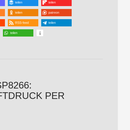
teilen
teilen
teilen
patreon
RSS-feed
teilen
teilen
SP8266:
FTDRUCK PER