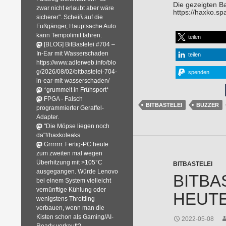
Die gezeigten B
zwar nicht erlaubt aber wäre
https://haxko.s
sicherer". Scheiß auf die
Fußgänger, Hauptsache Auto
kann Tempolimit fahren.
teilen
[BLOG] BitBastelei #704 –
In-Ear mit Wasserschaden
teilen
https://www.adlerweb.info/blo
g/2026/08/02/bitbastelei-704-
spenden
in-ear-mit-wasserschaden/
*grummelt in Frühsport*
FPGA - Falsch
BITBASTELEI
BUZZER
programmierter Geraffel-
Adapter.
"Die Möpse liegen noch
da"#haxkoleaks
Grrrrrrr. Fertig-PC heute
zum zweiten mal wegen
Überhitzung mit >105°C
BITBASTELEI
ausgegangen. Würde Lenovo
BITBA
bei einem System vielleicht
vernünftige Kühlung oder
HEUT
wenigstens Throttling
verbauen, wenn man die
Kisten schon als Gaming/AI-
2022-05-08