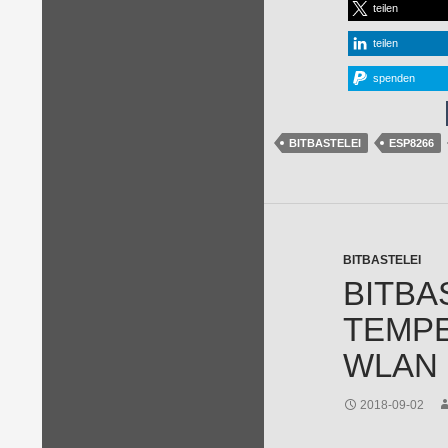
teilen
teilen
spenden
BITBASTELEI
ESP8266
BITBASTELEI
BITBA
TEMPE
WLAN
2018-09-02