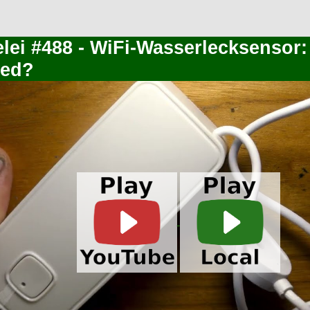
elei #488 - WiFi-Wasserlecksensor
hed?