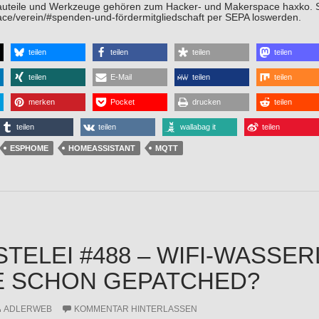
auteile und Werkzeuge gehören zum Hacker- und Makerspace haxko. 
pace/verein/#spenden-und-fördermitgliedschaft per SEPA loswerden.
teilen
teilen
teilen
teilen
teilen
E-Mail
teilen
teilen
merken
Pocket
drucken
teilen
teilen
teilen
wallabag it
teilen
ESPHOME
HOMEASSISTANT
MQTT
STELEI #488 – WIFI-WASSE
E SCHON GEPATCHED?
ADLERWEB
KOMMENTAR HINTERLASSEN