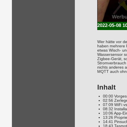
2022-05-08 1
Wer hätte vor d
haben mehrere Ro
etwas Wisch- und
Wassersensor sol
Zigbee-Gerät, s
Stromverbrauch M
nichts anderes a
MQTT auch ohne I
Inhalt
00:00 Vorges
02:56 Zerleg
07:09 WiFi v
08:32 Install
10:06 App-Ei
13:26 Propri
14:41 Pinsuc
18:43 Tasmot