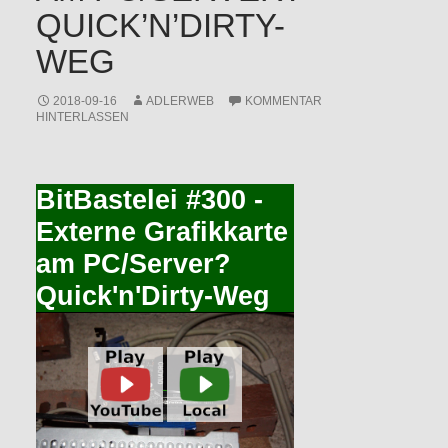
QUICK’N’DIRTY-
WEG
2018-09-16
ADLERWEB
KOMMENTAR
HINTERLASSEN
BitBastelei #300 -
Externe Grafikkarte
am PC/Server?
Quick'n'Dirty-Weg