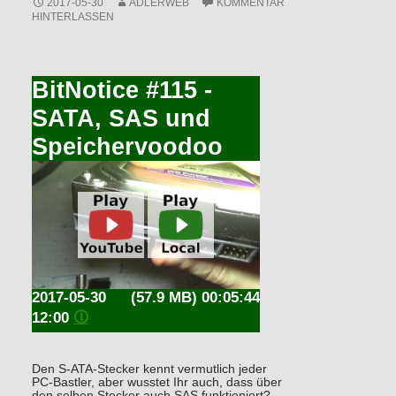
2017-05-30
ADLERWEB
KOMMENTAR
HINTERLASSEN
BitNotice #115 -
SATA, SAS und
Speichervoodoo
2017-05-30
(57.9 MB) 00:05:44
12:00
🛈
Den S-ATA-Stecker kennt vermutlich jeder
PC-Bastler, aber wusstet Ihr auch, dass über
den selben Stecker auch SAS funktioniert?