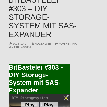
#303 – DIY
STORAGE-
SYSTEM MIT SAS-
EXPANDER
2018-10-07
ADLERWEB
KOMMENTAR
HINTERLASSEN
BitBastelei #303 -
DIY Storage-
System mit SAS-
Expander