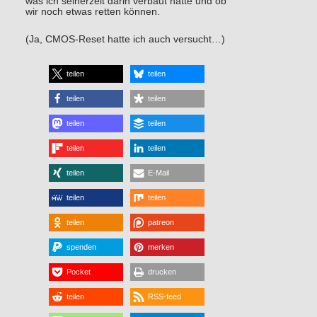
was ich seinerzeit darin verbaut hatte und ob
wir noch etwas retten können.
(Ja, CMOS-Reset hatte ich auch versucht…)
teilen
teilen
teilen
teilen
teilen
teilen
teilen
teilen
teilen
E-Mail
teilen
teilen
teilen
patreon
spenden
merken
Pocket
drucken
teilen
RSS-feed