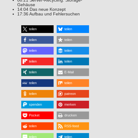
08:21 Server-Recycling: Storage-
Gehäuse
14:04 Das neue Konzept
17:36 Aufbau und Fehlersuchen
teilen
teilen
teilen
teilen
teilen
teilen
teilen
teilen
teilen
E-Mail
teilen
teilen
teilen
patreon
spenden
merken
Pocket
drucken
teilen
RSS-feed
teilen
teilen