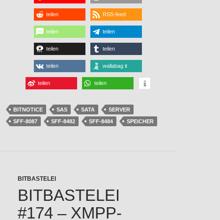
teilen
RSS-feed
teilen
teilen
teilen
teilen
teilen
wallabag it
teilen
teilen
BITNOTICE
SAS
SATA
SERVER
SFF-8087
SFF-8482
SFF-8484
SPEICHER
BITBASTELEI
BITBASTELEI
#174 – XMPP-