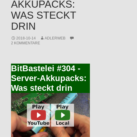
AKKUPACKS:
WAS STECKT
DRIN
2018-10-14
ADLERWEB
2 KOMMENTARE
BitBastelei #304 -
Server-Akkupacks:
Was steckt drin