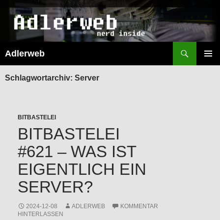
Suchen
Adlerweb
ZUM
INHALT
PRIMÄR
SPRINGEN
MENÜ
Schlagwortarchiv: Server
BITBASTELEI
BITBASTELEI
#621 – WAS IST
EIGENTLICH EIN
SERVER?
2024-12-08
ADLERWEB
KOMMENTAR
HINTERLASSEN