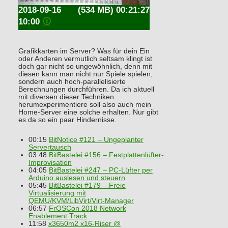
2018-09-16
(534 MB) 00:21:27
10:00
🛈
Grafikkarten im Server? Was für dein Ein
oder Anderen vermutlich seltsam klingt ist
doch gar nicht so ungewöhnlich, denn mit
diesen kann man nicht nur Spiele spielen,
sondern auch hoch-parallelisierte
Berechnungen durchführen. Da ich aktuell
mit diversen dieser Techniken
herumexperimentiere soll also auch mein
Home-Server eine solche erhalten. Nur gibt
es da so ein paar Hindernisse.
00:15
BitNotice #121 – Ungeplanter
Servertausch
03:48
BitBastelei #156 – Festplattenlüfter-
Improvisation
04:05
BitBastelei #247 – PC-Lüfter per
Arduino auslesen und steuern
05:45
BitBastelei #179 – Freie
Virtualisierung mit
QEMU/KVM/LibVirt/Virt-Manager
06:57
FrOSCon 2018 Network
Enablement Track
11:58
x3650m2 x16-Riser @