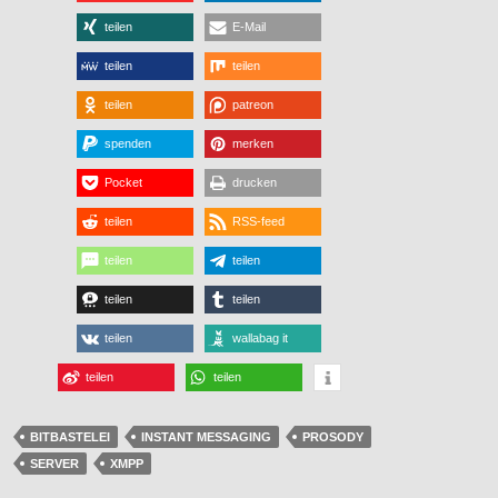
teilen
E-Mail
teilen
teilen
teilen
patreon
spenden
merken
Pocket
drucken
teilen
RSS-feed
teilen
teilen
teilen
teilen
teilen
wallabag it
teilen
teilen
BITBASTELEI
INSTANT MESSAGING
PROSODY
SERVER
XMPP