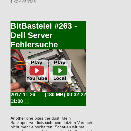
1 KOMMENTAR
BitBastelei #263 -
Dell Server
Fehlersuche
2017-11-26
(180 MB) 00:32:22
11:00
🛈
Another one bites the dust. Mein
Backupserver ließ sich beim letzten Versuch
nicht mehr einschalten. Schauen wir mal,