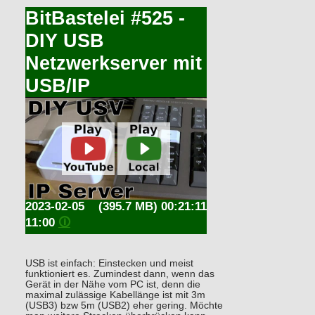
BitBastelei #525 -
DIY USB
Netzwerkserver mit
USB/IP
2023-02-05
(395.7 MB) 00:21:11
11:00
🛈
USB ist einfach: Einstecken und meist
funktioniert es. Zumindest dann, wenn das
Gerät in der Nähe vom PC ist, denn die
maximal zulässige Kabellänge ist mit 3m
(USB3) bzw 5m (USB2) eher gering. Möchte