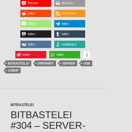
Pocket
drucken
teilen
RSS-feed
teilen
teilen
teilen
teilen
teilen
wallabag it
teilen
teilen
BITBASTELEI
OPENWRT
SERVER
USB
USB/IP
BITBASTELEI
BITBASTELEI
#304 – SERVER-