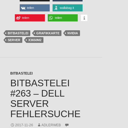
teilen
wallabag it
teilen
teilen
BITBASTELEI
GRAFIKKARTE
NVIDIA
SERVER
X3650M2
BITBASTELEI
BITBASTELEI
#263 – DELL
SERVER
FEHLERSUCHE
2017-11-26
ADLERWEB