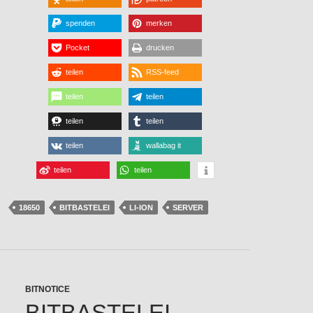
spenden
merken
Pocket
drucken
teilen
RSS-feed
teilen
teilen
teilen
teilen
teilen
wallabag it
teilen
teilen
18650
BITBASTELEI
LI-ION
SERVER
BITNOTICE
BITBASTELEI