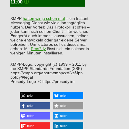
11:00
🛈
XMPP
hatten wir ja schon mal
– ein Instant
Messaging Dienst wie viele ihn tagtäglich
nutzen. Der Vorteil: Das Protokoll ist offen –
jeder kann sich seinen Client – für welches
Endgerät auch immer – aussuchen, selber
welche entwickeln oder gar eigene Server
betreiben. Um letzteres soll es dieses mal
gehen: Mit
Pros?dy
lässt sich ein solcher in
wenigen Minuten installieren.
XMPP-Logo: copyright (c) 1999 – 2011 by
the XMPP Standards Foundation (XSF).
https://xmpp.org/about-xmpp/xsf/xsf-ipr-
policy/#legal
Prosody-Logo: © https://prosody.im
teilen
teilen
teilen
teilen
teilen
teilen
teilen
teilen