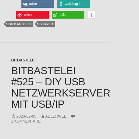
teilen
wallabag it
teilen
teilen
BITBASTELEI
SERVER
BITBASTELEI
BITBASTELEI
#525 – DIY USB
NETZWERKSERVER
MIT USB/IP
2023-02-05
ADLERWEB
2 KOMMENTARE