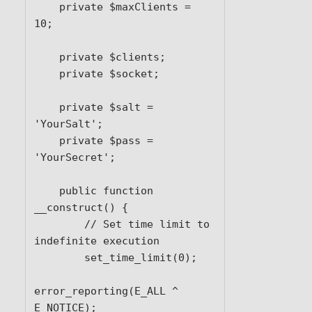
    private $maxClients = 
10;

    private $clients;

    private $socket;

    private $salt = 
'YourSalt';

    private $pass = 
'YourSecret';

    public function 
__construct() {

        // Set time limit to 
indefinite execution

        set_time_limit(0);

error_reporting(E_ALL ^ 
E_NOTICE);
