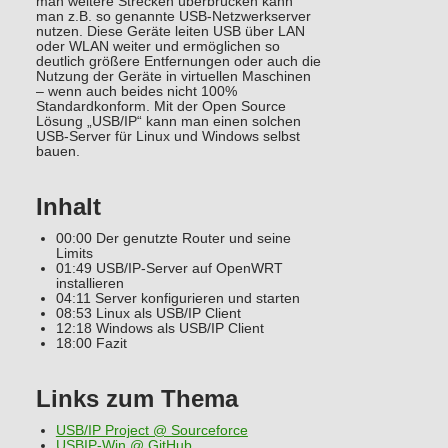
man weitere Strecken überbrücken kann
man z.B. so genannte USB-Netzwerkserver
nutzen. Diese Geräte leiten USB über LAN
oder WLAN weiter und ermöglichen so
deutlich größere Entfernungen oder auch die
Nutzung der Geräte in virtuellen Maschinen
– wenn auch beides nicht 100%
Standardkonform. Mit der Open Source
Lösung „USB/IP“ kann man einen solchen
USB-Server für Linux und Windows selbst
bauen.
Inhalt
00:00 Der genutzte Router und seine
Limits
01:49 USB/IP-Server auf OpenWRT
installieren
04:11 Server konfigurieren und starten
08:53 Linux als USB/IP Client
12:18 Windows als USB/IP Client
18:00 Fazit
Links zum Thema
USB/IP Project @ Sourceforce
USBIP-Win @ GitHub