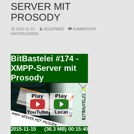
SERVER MIT
PROSODY
2015-11-15
ADLERWEB
KOMMENTAR
HINTERLASSEN
BitBastelei #174 -
XMPP-Server mit
Prosody
2015-11-15
(36.3 MB) 00:15:40