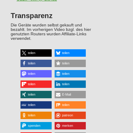
Transparenz
Die Geräte wurden selbst gekauft und
bezahlt. Im vorherigen Video bzgl. des hier
genutzten Routers wurden Affiliate-Links
verwendet.
teilen
teilen
teilen
teilen
teilen
teilen
teilen
teilen
teilen
E-Mail
teilen
teilen
teilen
patreon
spenden
merken