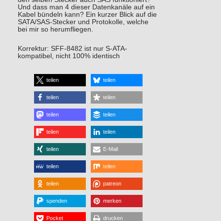
Und dass man 4 dieser Datenkanäle auf ein
Kabel bündeln kann? Ein kurzer Blick auf die
SATA/SAS-Stecker und Protokolle, welche
bei mir so herumfliegen.
Korrektur: SFF-8482 ist nur S-ATA-
kompatibel, nicht 100% identisch
teilen
teilen
teilen
teilen
teilen
teilen
teilen
teilen
teilen
E-Mail
teilen
teilen
teilen
patreon
spenden
merken
Pocket
drucken