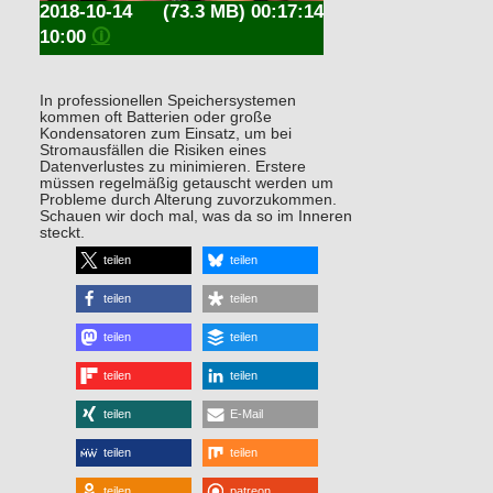
2018-10-14
(73.3 MB) 00:17:14
10:00
🛈
In professionellen Speichersystemen
kommen oft Batterien oder große
Kondensatoren zum Einsatz, um bei
Stromausfällen die Risiken eines
Datenverlustes zu minimieren. Erstere
müssen regelmäßig getauscht werden um
Probleme durch Alterung zuvorzukommen.
Schauen wir doch mal, was da so im Inneren
steckt.
teilen
teilen
teilen
teilen
teilen
teilen
teilen
teilen
teilen
E-Mail
teilen
teilen
teilen
patreon